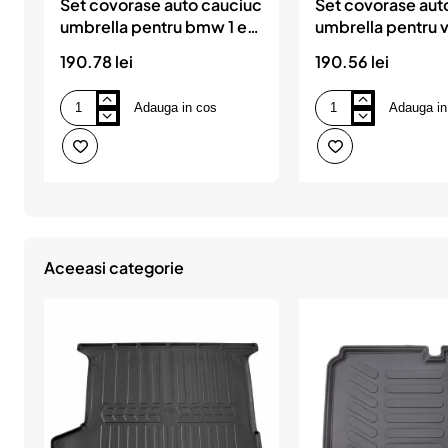
Set covorase auto cauciuc
Set covorase aut
umbrella pentru bmw 1 e81
umbrella pentru 
/ e82 / e87 / e882004-
cross 2019-
190.78 lei
190.56 lei
2011
Adauga in cos
Adauga in
Set
Set
covorase
covorase
auto
auto
cauciuc
cauciuc
umbrella
umbrella
pentru
pentru
bmw
vw
1
t-
e81
cross
/
2019-
Aceeasi categorie
e82
/
e87
/
e882004-
2011