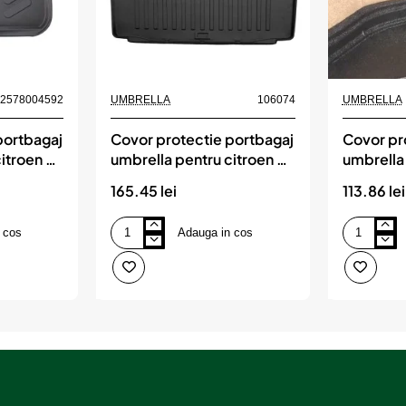
Nou
82578004592
UMBRELLA
106074
UMBRELLA
portbagaj
Covor protectie portbagaj
Covor pr
itroen c4
umbrella pentru citroen c5
umbrella
combi (2008-2017)
duster 4
165.45 lei
113.86 lei
 cos
Adauga in cos
Covor
Covor
protectie
protectie
portbagaj
portbagaj
umbrella
umbrella
pentru
pentru
citroen
dacia
c5
duster
combi
4x4
(2008-
2022-
2017)