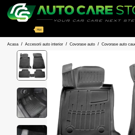
Categorii
Detailing auto
Accesorii
Pache
Hot
home
Acasa
Accesorii auto interior
Covorase auto
Covorase auto cau