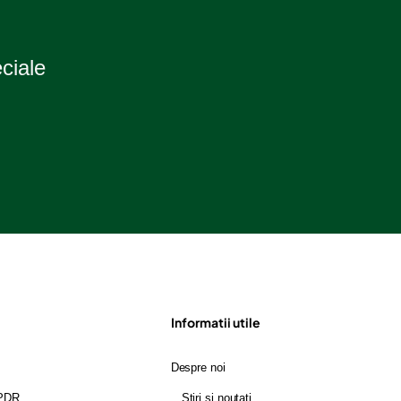
2
eciale
Informatii utile
Despre noi
GPDR
Stiri si noutati