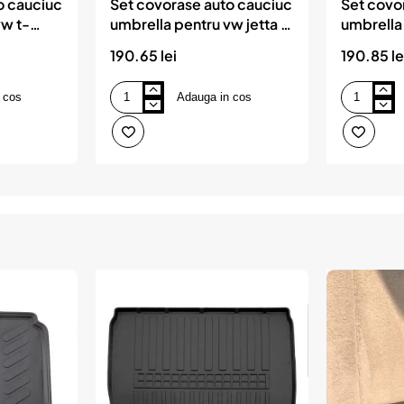
o cauciuc
Set covorase auto cauciuc
Set covo
vw t-
umbrella pentru vw jetta v
umbrella
2005-2011
f25 2011
190.65 lei
190.85 le
 cos
Adauga in cos
Set
Set
covorase
covorase
auto
auto
cauciuc
cauciuc
umbrella
umbrella
pentru
pentru
vw
bmw
jetta
x3
v
f25
2005-
2011-
2011
2017