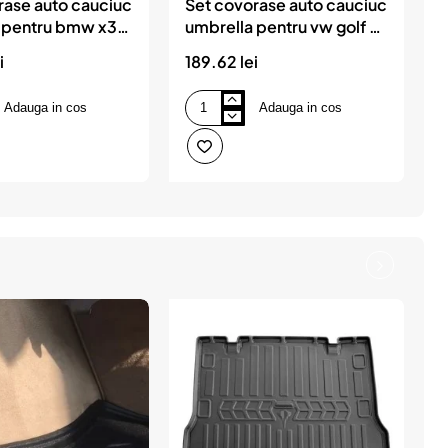
rase auto cauciuc
Set covorase auto cauciuc
 pentru bmw x3
umbrella pentru vw golf 8
u
-2017
cutie automata 2019-
i
189.62 lei
1
Adauga in cos
Adauga in cos
Set
S
covorase
c
auto
a
cauciuc
c
umbrella
u
pentru
p
vw
v
golf
g
8
7
cutie
2
automata
2019-