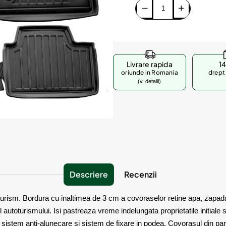
Livrare rapida
14
oriunde in Romania
drept 
(v. detalii)
Descriere
Recenzii
rism. Bordura cu inaltimea de 3 cm a covoraselor retine apa, zapada, p
 autoturismului. Isi pastreaza vreme indelungata proprietatile initiale 
cu sistem anti-alunecare si sistem de fixare in podea. Covorasul din pa