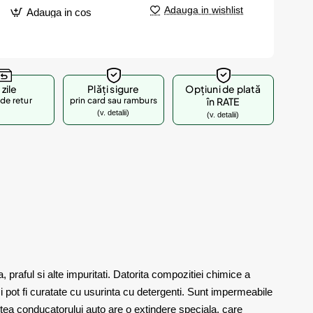
Adauga in wishlist
Adauga in cos
 zile
Plăți sigure
Opțiuni de plată
de retur
prin card sau ramburs
în RATE
(v. detalii)
(v. detalii)
raful si alte impuritati. Datorita compozitiei chimice a
si pot fi curatate cu usurinta cu detergenti. Sunt impermeabile
rtea conducatorului auto are o extindere speciala, care