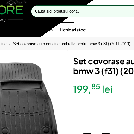
Cauta
aici
produsul
dorit...
te speciale
Oferte flash
Lichidari stoc
ciuc
Set covorase auto cauciuc umbrella pentru bmw 3 (f31) (2011-2019)
Set covorase a
bmw 3 (f31) (2
85
199,
lei