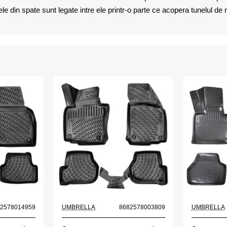
din spate sunt legate intre ele printr-o parte ce acopera tunelul de mij
82578014959
UMBRELLA
8682578003809
UMBRELLA