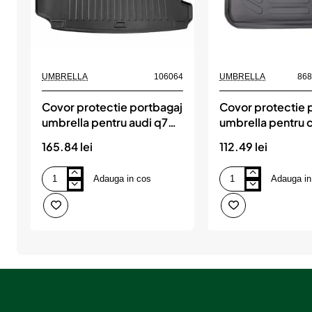
UMBRELLA
106064
UMBRELLA
86
Covor protectie portbagaj
Covor protectie 
umbrella pentru audi q7
umbrella pentru c
(4m) (2015-)
i 2004-2010
165.84 lei
112.49 lei
Adauga in cos
Adauga in
Covor
Covor
protectie
protectie
portbagaj
portbagaj
umbrella
umbrella
pentru
pentru
audi
citroen
q7
c4
(4m)
i
(2015-)
2004-
2010