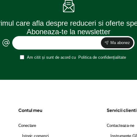
rimul care afla despre reduceri si oferte sp
Aboneaza-te la newsletter
Ma abonez
Am citit și sunt de acord cu
Politica de confidențialitate
Contul meu
Servicii clienti
Conectare
Contacteaza-ne
Istoric comenzi
Instrumente 