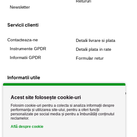
Retururi
Newsletter
Servicii clienti
Contacteaza-ne
Detalii livrare si plata
Instrumente GPDR
Detalii plata in rate
Informatii GPDR
Formular retur
Informatii utile
Despre noi
Politica de confidențialitate
Acest site folosește cookie-uri
Stiri si noutati
Politica de retur
Folosim cookie-uri pentru a colecta si analiza informații despre
Politica de cookie
performanța și utilizarea site-ului, pentru a oferi funcții
Termeni si conditii
personalizate pe social media și pentru a îmbunătăți conținutul
reclamelor.
Află despre cookie