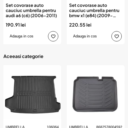
Set covorase auto
Set covorase auto
cauciuc umbrella pentru
cauciuc umbrella pentru
audi a6 (c6) (2006-2011)
bmw x1 (e84) (2009-
2015). 1er (e87) (2004-
190.91 lei
220.55 lei
2013)
Adauga in cos
Adauga in cos
Aceeasi categorie
UMBRELLA
106064
UMBRELLA
8682578004592