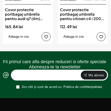
Covor protectie
Covor protectie
portbagaj umbrella
portbagaj umbrella
pentru audi q7 (4m)
pentru citroen c4 i 2004-
(2015-)
2010
165.84 lei
112.49 lei
Adauga in cos
Adauga in cos
Fii primul care afla despre reduceri si oferte speciale
Aboneaza-te la newsletter
Ma abonez
Am citit și sunt de acord cu
Politica de confidențialitate