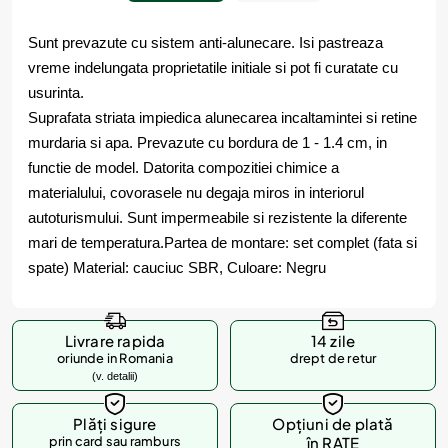
Sunt prevazute cu sistem anti-alunecare. Isi pastreaza
vreme indelungata proprietatile initiale si pot fi curatate cu
usurinta.
Suprafata striata impiedica alunecarea incaltamintei si retine
murdaria si apa. Prevazute cu bordura de 1 - 1.4 cm, in
functie de model. Datorita compozitiei chimice a
materialului, covorasele nu degaja miros in interiorul
autoturismului. Sunt impermeabile si rezistente la diferente
mari de temperatura.Partea de montare: set complet (fata si
spate) Material: cauciuc SBR, Culoare: Negru
Livrare rapida
14 zile
oriunde in Romania
drept de retur
(v. detalii)
Plăți sigure
Opțiuni de plată
prin card sau ramburs
în RATE