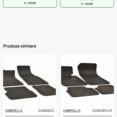
(v. detalii)
(v. detalii)
Produse similare
UMBRELLA
214830CO
UMBRELLA
214423FLCO