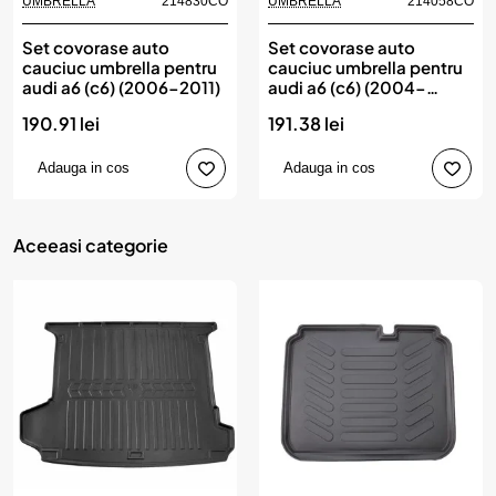
UMBRELLA
214830CO
UMBRELLA
214058CO
Set covorase auto
Set covorase auto
cauciuc umbrella pentru
cauciuc umbrella pentru
audi a6 (c6) (2006-2011)
audi a6 (c6) (2004-
2006)
190.91 lei
191.38 lei
Adauga in cos
Adauga in cos
Aceeasi categorie