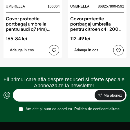
UMBRELLA
106064
UMBRELLA
8682578004592
Covor protectie
Covor protectie
portbagaj umbrella
portbagaj umbrella
pentru audi q7 (4m)
pentru citroen c4 i 2004-
(2015-)
2010
165.84 lei
112.49 lei
Adauga in cos
Adauga in cos
Fii primul care afla despre reduceri si oferte speciale
Aboneaza-te la newsletter
Ma abonez
Am citit și sunt de acord cu
Politica de confidențialitate