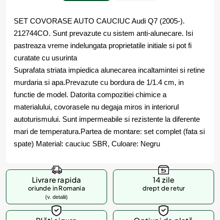
SET COVORASE AUTO CAUCIUC Audi Q7 (2005-).
212744CO. Sunt prevazute cu sistem anti-alunecare. Isi
pastreaza vreme indelungata proprietatile initiale si pot fi
curatate cu usurinta
Suprafata striata impiedica alunecarea incaltamintei si retine
murdaria si apa.Prevazute cu bordura de 1/1.4 cm, in
functie de model. Datorita compozitiei chimice a
materialului, covorasele nu degaja miros in interiorul
autoturismului. Sunt impermeabile si rezistente la diferente
mari de temperatura.Partea de montare: set complet (fata si
spate) Material: cauciuc SBR, Culoare: Negru
Livrare rapida
14 zile
oriunde in Romania
drept de retur
(v. detalii)