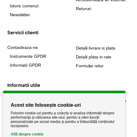
Istoric comenzi
Retururi
Newsletter
Servicii clienti
Contacteaza-ne
Detalii livrare si plata
Instrumente GPDR
Detalii plata in rate
Informatii GPDR
Formular retur
Informatii utile
Despre noi
Politica de confidențialitate
Acest site folosește cookie-uri
Stiri si noutati
Politica de retur
Folosim cookie-uri pentru a colecta si analiza informații despre
Politica de cookie
performanța și utilizarea site-ului, pentru a oferi funcții
Termeni si conditii
personalizate pe social media și pentru a îmbunătăți conținutul
reclamelor.
Află despre cookie