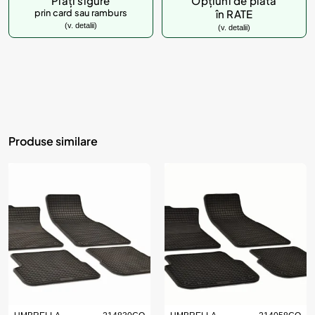
Plăți sigure
Opțiuni de plată
prin card sau ramburs
în RATE
(v. detalii)
(v. detalii)
Produse similare