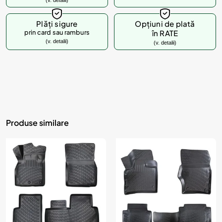
(v. detalii)
Plăți sigure
Opțiuni de plată
prin card sau ramburs
în RATE
(v. detalii)
(v. detalii)
Produse similare