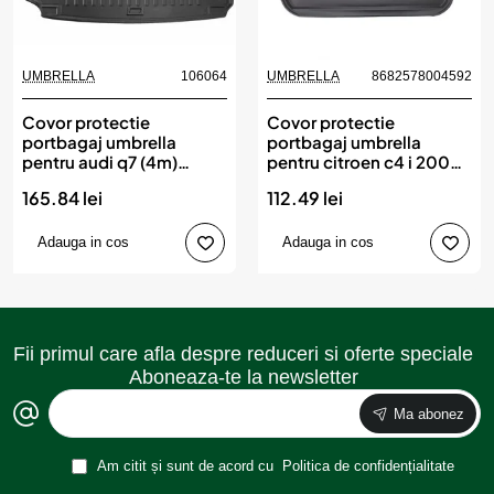
UMBRELLA
106064
UMBRELLA
8682578004592
Covor protectie
Covor protectie
portbagaj umbrella
portbagaj umbrella
pentru audi q7 (4m)
pentru citroen c4 i 2004-
(2015-)
2010
165.84 lei
112.49 lei
Adauga in cos
Adauga in cos
Fii primul care afla despre reduceri si oferte speciale
Aboneaza-te la newsletter
Ma abonez
Am citit și sunt de acord cu
Politica de confidențialitate