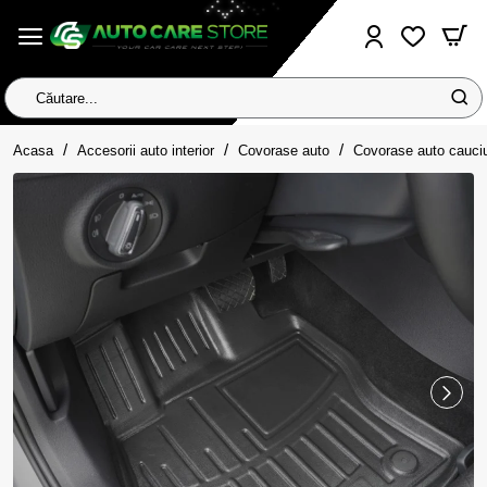
Căutare...
home
Acasa
Accesorii auto interior
Covorase auto
Covorase auto cauci