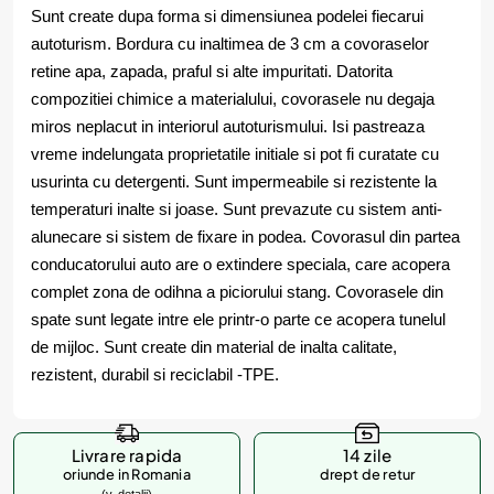
Sunt create dupa forma si dimensiunea podelei fiecarui
autoturism. Bordura cu inaltimea de 3 cm a covoraselor
retine apa, zapada, praful si alte impuritati. Datorita
compozitiei chimice a materialului, covorasele nu degaja
miros neplacut in interiorul autoturismului. Isi pastreaza
vreme indelungata proprietatile initiale si pot fi curatate cu
usurinta cu detergenti. Sunt impermeabile si rezistente la
temperaturi inalte si joase. Sunt prevazute cu sistem anti-
alunecare si sistem de fixare in podea. Covorasul din partea
conducatorului auto are o extindere speciala, care acopera
complet zona de odihna a piciorului stang. Covorasele din
spate sunt legate intre ele printr-o parte ce acopera tunelul
de mijloc. Sunt create din material de inalta calitate,
rezistent, durabil si reciclabil -TPE.
Livrare rapida
14 zile
oriunde in Romania
drept de retur