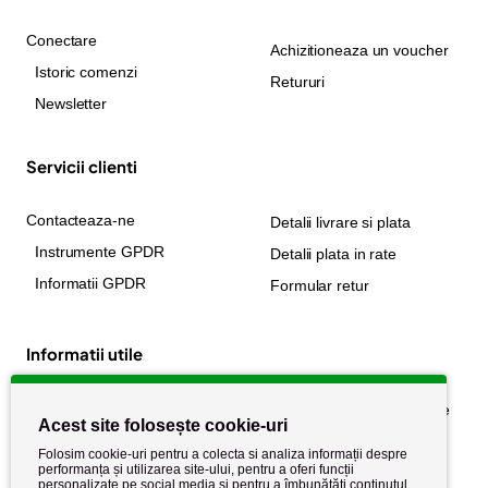
Conectare
Achizitioneaza un voucher
Istoric comenzi
Retururi
Newsletter
Servicii clienti
Contacteaza-ne
Detalii livrare si plata
Instrumente GPDR
Detalii plata in rate
Informatii GPDR
Formular retur
Informatii utile
Despre noi
Politica de confidențialitate
Acest site folosește cookie-uri
Stiri si noutati
Politica de retur
Folosim cookie-uri pentru a colecta si analiza informații despre
Politica de cookie
performanța și utilizarea site-ului, pentru a oferi funcții
Termeni si conditii
personalizate pe social media și pentru a îmbunătăți conținutul