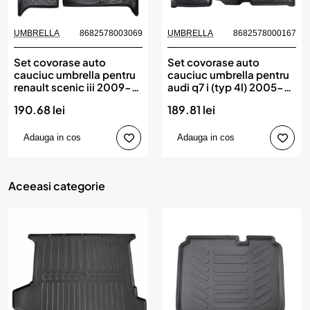
UMBRELLA
8682578003069
UMBRELLA
8682578000167
Set covorase auto
Set covorase auto
cauciuc umbrella pentru
cauciuc umbrella pentru
renault scenic iii 2009-
audi q7 i (typ 4l) 2005-
2016
2015
190.68 lei
189.81 lei
Adauga in cos
Adauga in cos
Aceeasi categorie