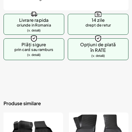
Livrare rapida
14 zile
oriunde in Romania
drept de retur
(v. detalii)
Plăți sigure
Opțiuni de plată
prin card sau ramburs
în RATE
(v. detalii)
(v. detalii)
Produse similare