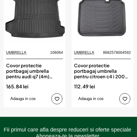
UMBRELLA
106064
UMBRELLA
8682578004592
Covor protectie
Covor protectie
portbagaj umbrella
portbagaj umbrella
pentru audi q7 (4m)
pentru citroen c4 i 2004-
(2015-)
2010
165.84 lei
112.49 lei
Adauga in cos
Adauga in cos
Fii primul care afla despre reduceri si oferte speciale
Aboneaza-te la newsletter