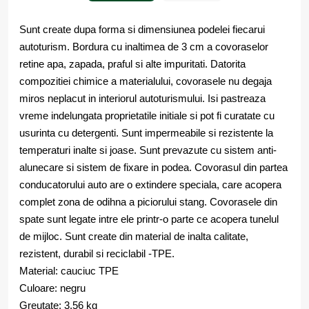
Sunt create dupa forma si dimensiunea podelei fiecarui
autoturism. Bordura cu inaltimea de 3 cm a covoraselor
retine apa, zapada, praful si alte impuritati. Datorita
compozitiei chimice a materialului, covorasele nu degaja
miros neplacut in interiorul autoturismului. Isi pastreaza
vreme indelungata proprietatile initiale si pot fi curatate cu
usurinta cu detergenti. Sunt impermeabile si rezistente la
temperaturi inalte si joase. Sunt prevazute cu sistem anti-
alunecare si sistem de fixare in podea. Covorasul din partea
conducatorului auto are o extindere speciala, care acopera
complet zona de odihna a piciorului stang. Covorasele din
spate sunt legate intre ele printr-o parte ce acopera tunelul
de mijloc. Sunt create din material de inalta calitate,
rezistent, durabil si reciclabil -TPE.
Material: cauciuc TPE
Culoare: negru
Greutate: 3.56 kg