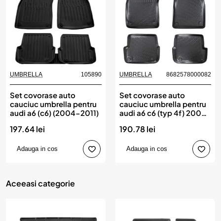
UMBRELLA
105890
UMBRELLA
8682578000082
Set covorase auto
Set covorase auto
cauciuc umbrella pentru
cauciuc umbrella pentru
audi a6 (c6) (2004-2011)
audi a6 c6 (typ 4f) 2004-
2011
197.64 lei
190.78 lei
Adauga in cos
Adauga in cos
Aceeasi categorie