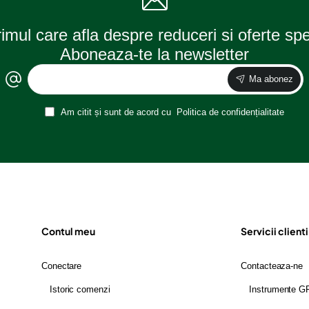
rimul care afla despre reduceri si oferte sp
Aboneaza-te la newsletter
Ma abonez
Am citit și sunt de acord cu
Politica de confidențialitate
Contul meu
Servicii clienti
Conectare
Contacteaza-ne
Istoric comenzi
Instrumente 