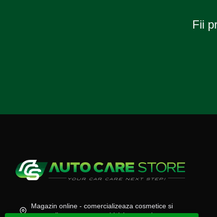
Fii p
Magazin online - comercializeaza cosmetice si
accesorii auto, moto, atv, biciclete, camioane