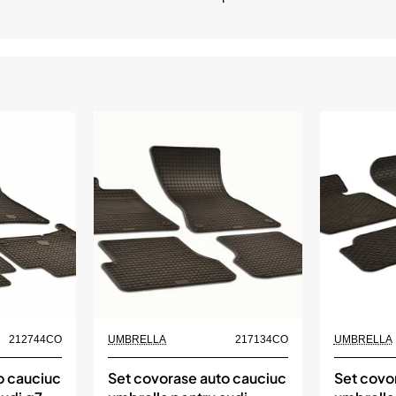
212744CO
UMBRELLA
217134CO
UMBRELLA
o cauciuc
Set covorase auto cauciuc
Set covo