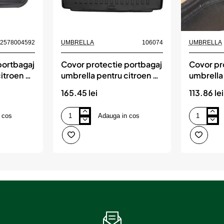
Nou
82578004592
UMBRELLA
106074
UMBRELLA
portbagaj
Covor protectie portbagaj
Covor pr
itroen c4
umbrella pentru citroen c5
umbrella
combi (2008-2017)
duster 4
165.45 lei
113.86 lei
 cos
Adauga in cos
Covor
Covor
protectie
protectie
portbagaj
portbagaj
umbrella
umbrella
pentru
pentru
citroen
dacia
c5
duster
combi
4x4
(2008-
2022-
2017)