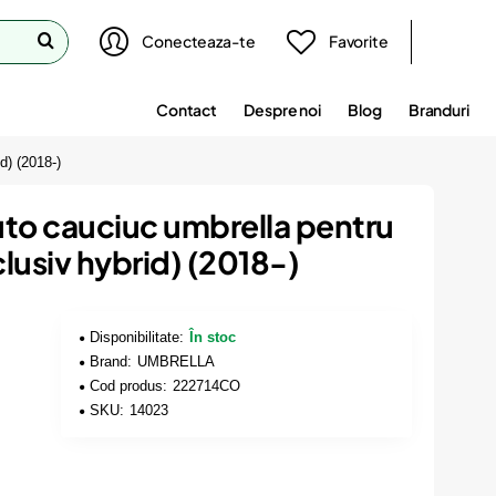
Conecteaza-te
Favorite
Contact
Despre noi
Blog
Branduri
d) (2018-)
uto cauciuc umbrella pentru
clusiv hybrid) (2018-)
Disponibilitate:
În stoc
Brand:
UMBRELLA
Cod produs:
222714CO
SKU:
14023