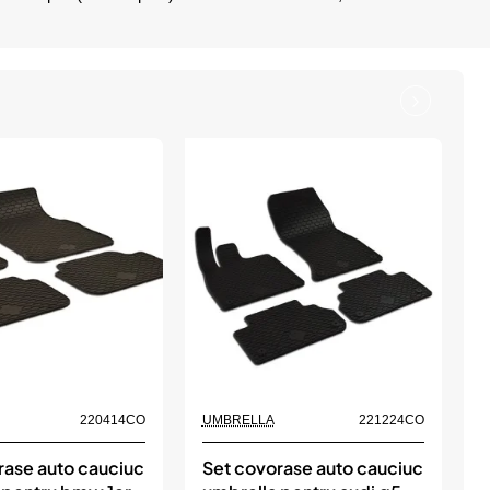
220414CO
UMBRELLA
221224CO
rase auto cauciuc
Set covorase auto cauciuc