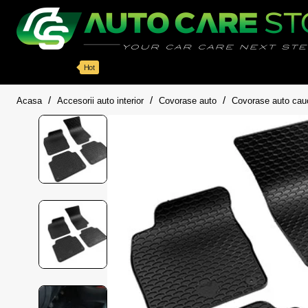
Categorii
Detailing auto
Accesorii
Pache
Hot
home
Acasa
Accesorii auto interior
Covorase auto
Covorase auto cau