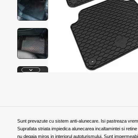
Sunt prevazute cu sistem anti-alunecare. Isi pastreaza vreme in
Suprafata striata impiedica alunecarea incaltamintei si retin
nu degaja miros in interiorul autoturismului. Sunt impermeabi