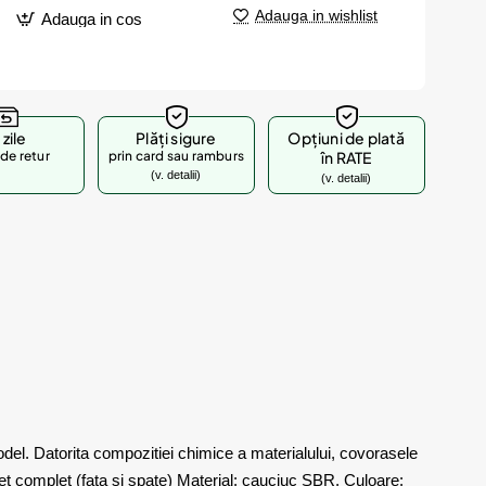
Adauga in wishlist
Adauga in cos
 zile
Plăți sigure
Opțiuni de plată
de retur
prin card sau ramburs
în RATE
(v. detalii)
(v. detalii)
odel. Datorita compozitiei chimice a materialului, covorasele
set complet (fata si spate) Material: cauciuc SBR, Culoare: