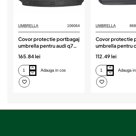
UMBRELLA
106064
UMBRELLA
86
Covor protectie portbagaj
Covor protectie 
umbrella pentru audi q7
umbrella pentru c
(4m) (2015-)
i 2004-2010
165.84 lei
112.49 lei
Adauga in cos
Adauga in
Covor
Covor
protectie
protectie
portbagaj
portbagaj
umbrella
umbrella
pentru
pentru
audi
citroen
q7
c4
(4m)
i
(2015-)
2004-
2010