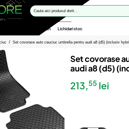
Cauta
aici
produsul
dorit...
te speciale
Oferte flash
Lichidari stoc
ciuc
Set covorase auto cauciuc umbrella pentru audi a8 (d5) (inclusiv hybri
Set covorase a
audi a8 (d5) (in
55
213,
lei