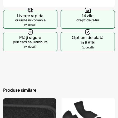
Livrare rapida
14 zile
oriunde in Romania
drept de retur
(v. detalii)
Plăți sigure
Opțiuni de plată
prin card sau ramburs
în RATE
(v. detalii)
(v. detalii)
Produse similare