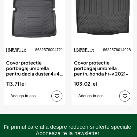
UMBRELLA
8682578004721
UMBRELLA
8682578014928
Covor protectie
Covor protectie
portbagaj umbrella
portbagaj umbrella
pentru dacia duster 4x4
pentru honda hr-v 2021-
2010-
113.71 lei
103.02 lei
Adauga in cos
Adauga in cos
Fii primul care afla despre reduceri si oferte speciale
Aboneaza-te la newsletter