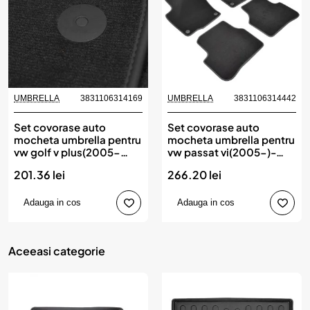
UMBRELLA
3831106314169
UMBRELLA
3831106314442
Set covorase auto
Set covorase auto
mocheta umbrella pentru
mocheta umbrella pentru
vw golf v plus(2005-
vw passat vi(2005-)-
2008)- sisteme fixare
sisteme fixare rotunde
201.36 lei
266.20 lei
rotunde
Adauga in cos
Adauga in cos
Aceeasi categorie