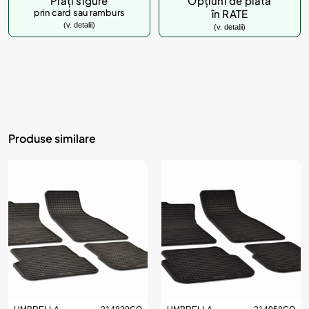
Plăți sigure
Opțiuni de plată
prin card sau ramburs
în RATE
(v. detalii)
(v. detalii)
Produse similare