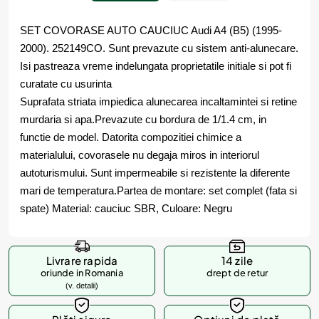
SET COVORASE AUTO CAUCIUC Audi A4 (B5) (1995-
2000). 252149CO. Sunt prevazute cu sistem anti-alunecare.
Isi pastreaza vreme indelungata proprietatile initiale si pot fi
curatate cu usurinta
Suprafata striata impiedica alunecarea incaltamintei si retine
murdaria si apa.Prevazute cu bordura de 1/1.4 cm, in
functie de model. Datorita compozitiei chimice a
materialului, covorasele nu degaja miros in interiorul
autoturismului. Sunt impermeabile si rezistente la diferente
mari de temperatura.Partea de montare: set complet (fata si
spate) Material: cauciuc SBR, Culoare: Negru
Livrare rapida
14 zile
oriunde in Romania
drept de retur
(v. detalii)