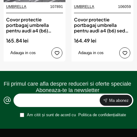
UMBRELLA
107891
UMBRELLA
106059
Covor protectie
Covor protectie
portbagaj umbrella
portbagaj umbrella
pentru audi a4 (b6)
pentru audi a4 (b6) sedan
combi (2000-2004)
(2000-2004)
165.84 lei
164.49 lei
Adauga in cos
Adauga in cos
Fii primul care afla despre reduceri si oferte speciale
Aboneaza-te la newsletter
Ma abonez
Am citit și sunt de acord cu
Politica de confidențialitate