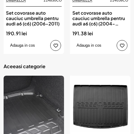
UMBRELLA
214830CO
UMBRELLA
214058CO
Set covorase auto
Set covorase auto
cauciuc umbrella pentru
cauciuc umbrella pentru
audi a6 (c6) (2006-2011)
audi a6 (c6) (2004-
2006)
190.91 lei
191.38 lei
Adauga in cos
Adauga in cos
Aceeasi categorie