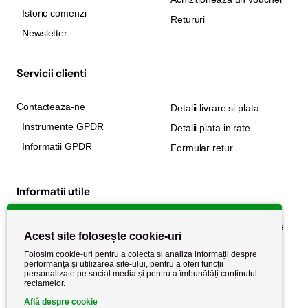
Istoric comenzi
Retururi
Newsletter
Servicii clienti
Contacteaza-ne
Detalii livrare si plata
Instrumente GPDR
Detalii plata in rate
Informatii GPDR
Formular retur
Informatii utile
Despre noi
Politica de confidențialitate
Acest site folosește cookie-uri
Stiri si noutati
Politica de retur
Folosim cookie-uri pentru a colecta si analiza informații despre
Politica de cookie
performanța și utilizarea site-ului, pentru a oferi funcții
Termeni si conditii
personalizate pe social media și pentru a îmbunătăți conținutul
reclamelor.
Află despre cookie