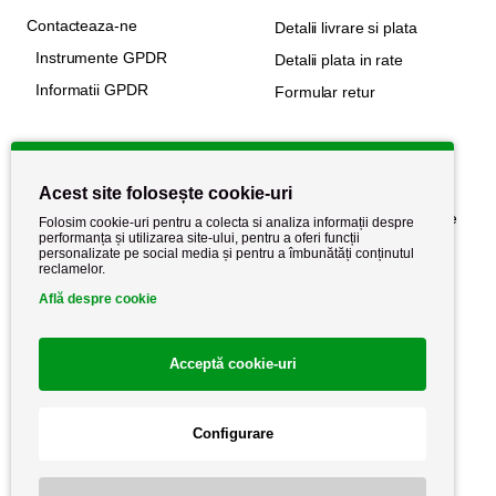
Contacteaza-ne
Detalii livrare si plata
Instrumente GPDR
Detalii plata in rate
Informatii GPDR
Formular retur
Informatii utile
Acest site folosește cookie-uri
Despre noi
Politica de confidențialitate
Folosim cookie-uri pentru a colecta si analiza informații despre
performanța și utilizarea site-ului, pentru a oferi funcții
Stiri si noutati
Politica de retur
personalizate pe social media și pentru a îmbunătăți conținutul
reclamelor.
Politica de cookie
Termeni si conditii
Află despre cookie
Acceptă cookie-uri
Configurare