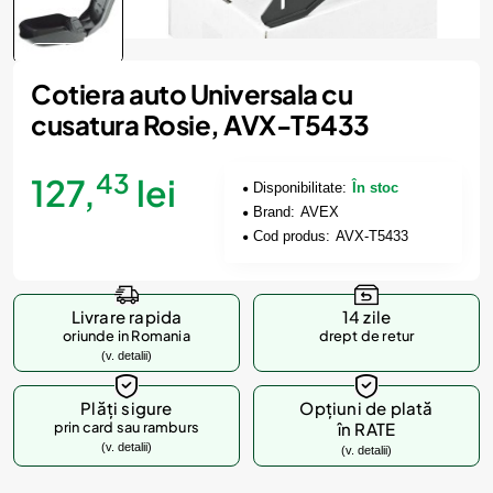
Cotiera auto Universala cu
cusatura Rosie, AVX-T5433
43
127,
lei
Disponibilitate:
În stoc
Brand:
AVEX
Cod produs:
AVX-T5433
Livrare rapida
14 zile
oriunde in Romania
drept de retur
(v. detalii)
Plăți sigure
Opțiuni de plată
prin card sau ramburs
în RATE
(v. detalii)
(v. detalii)