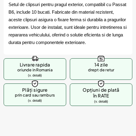
Setul de clipsuri pentru pragul exterior, compatibil cu Passat
B6, include 10 bucati. Fabricate din material rezistent,
aceste clipsuri asigura o fixare ferma si durabila a pragurilor
exterioare. Usor de instalat, sunt ideale pentru intretinerea si
repararea vehiculului, oferind o solutie eficienta si de lunga
durata pentru componentele exterioare.
Livrare rapida
14 zile
oriunde in Romania
drept de retur
(v. detalii)
Plăți sigure
Opțiuni de plată
prin card sau ramburs
în RATE
(v. detalii)
(v. detalii)