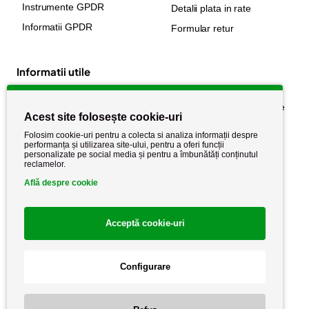
Instrumente GPDR
Detalii plata in rate
Informatii GPDR
Formular retur
Informatii utile
Despre noi
Politica de confidențialitate
Acest site folosește cookie-uri
Stiri si noutati
Politica de retur
Folosim cookie-uri pentru a colecta si analiza informații despre
Politica de cookie
performanța și utilizarea site-ului, pentru a oferi funcții
Termeni si conditii
personalizate pe social media și pentru a îmbunătăți conținutul
reclamelor.
Află despre cookie
Acceptă cookie-uri
Configurare
Copyright AutoCareStore.ro © 2026 Toate drepturile rezervate.