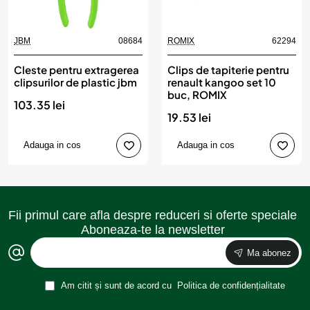
JBM
08684
ROMIX
62294
Cleste pentru extragerea
Clips de tapiterie pentru
clipsurilor de plastic jbm
renault kangoo set 10
buc, ROMIX
103.35 lei
19.53 lei
Adauga in cos
Adauga in cos
Fii primul care afla despre reduceri si oferte speciale
Aboneaza-te la newsletter
Ma abonez
Am citit și sunt de acord cu
Politica de confidențialitate