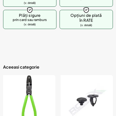
(v. detalii)
d
u
Plăți sigure
Opțiuni de plată
prin card sau ramburs
în RATE
s
(v. detalii)
(v. detalii)
u
l
?
Aceeasi categorie