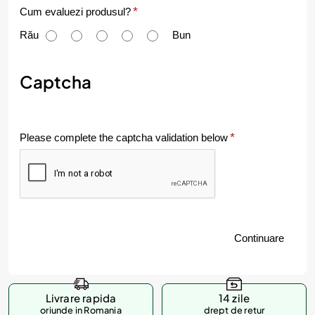
C
Cum evaluezi produsul?
u
Rău
Bun
m
e
Captcha
v
a
Please complete the captcha validation below
l
u
e
z
Continuare
i
p
r
Livrare rapida
14 zile
o
oriunde in Romania
drept de retur