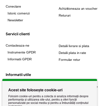
Conectare
Achizitioneaza un voucher
Istoric comenzi
Retururi
Newsletter
Servicii clienti
Contacteaza-ne
Detalii livrare si plata
Instrumente GPDR
Detalii plata in rate
Informatii GPDR
Formular retur
Informatii utile
Despre noi
Politica de confidențialitate
Acest site folosește cookie-uri
Stiri si noutati
Politica de retur
Folosim cookie-uri pentru a colecta si analiza informații despre
Politica de cookie
performanța și utilizarea site-ului, pentru a oferi funcții
Termeni si conditii
personalizate pe social media și pentru a îmbunătăți conținutul