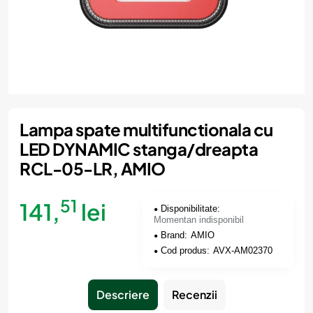
Momentan indisponibil
Lampa spate multifunctionala cu
LED DYNAMIC stanga/dreapta
RCL-05-LR, AMIO
51
141,
lei
Disponibilitate:
Momentan indisponibil
Brand:
AMIO
Cod produs:
AVX-AM02370
Descriere
Recenzii