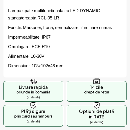
Lampa spate multifunctionala cu LED DYNAMIC
stanga/dreapta RCL-05-LR
Functii: Marsarier, frana, semnalizare, iluminare numar.
Impermeabilitate: IP67
Omologare: ECE R10
Alimentare: 10-30V
Dimensiuni: 108x102x46 mm
Livrare rapida
14 zile
oriunde in Romania
drept de retur
(v. detalii)
Plăți sigure
Opțiuni de plată
prin card sau ramburs
în RATE
(v. detalii)
(v. detalii)