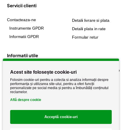
Servicii clienti
Contacteaza-ne
Detalii livrare si plata
Instrumente GPDR
Detalii plata in rate
Informatii GPDR
Formular retur
Informatii utile
Despre noi
Politica de confidențialitate
Acest site folosește cookie-uri
Stiri si noutati
Politica de retur
Folosim cookie-uri pentru a colecta si analiza informații despre
performanța și utilizarea site-ului, pentru a oferi funcții
Politica de cookie
Termeni si conditii
personalizate pe social media și pentru a îmbunătăți conținutul
reclamelor.
Află despre cookie
Acceptă cookie-uri