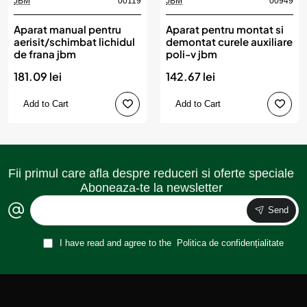
JBM
00119
JBM
00949
Aparat manual pentru
Aparat pentru montat si
aerisit/schimbat lichidul
demontat curele auxiliare
de frana jbm
poli-v jbm
181.09 lei
142.67 lei
Add to Cart
Add to Cart
Fii primul care afla despre reduceri si oferte speciale
Aboneaza-te la newsletter
Send
I have read and agree to the
Politica de confidențialitate