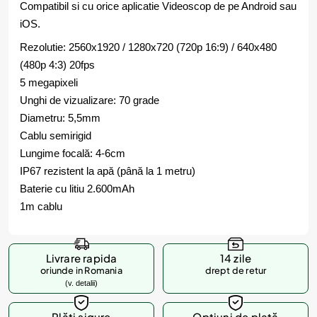
Compatibil si cu orice aplicatie Videoscop de pe Android sau
iOS.
Rezolutie: 2560x1920 / 1280x720 (720p 16:9) / 640x480
(480p 4:3) 20fps
5 megapixeli
Unghi de vizualizare: 70 grade
Diametru: 5,5mm
Cablu semirigid
Lungime focală: 4-6cm
IP67 rezistent la apă (până la 1 metru)
Baterie cu litiu 2.600mAh
1m cablu
Livrare rapida
14 zile
oriunde in Romania
drept de retur
(v. detalii)
Plăți sigure
Opțiuni de plată