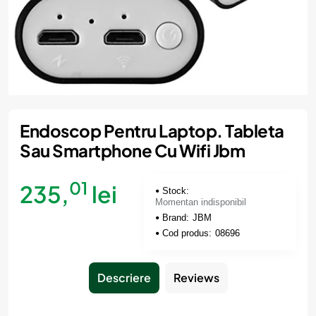
Momentan indisponibil
Endoscop Pentru Laptop. Tableta
Sau Smartphone Cu Wifi Jbm
01
235,
lei
Stock:
Momentan indisponibil
Brand:
JBM
Cod produs:
08696
Descriere
Reviews