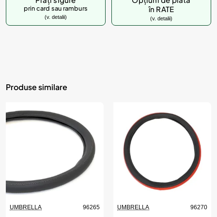
prin card sau ramburs
în RATE
(v. detalii)
(v. detalii)
Produse similare
UMBRELLA
96265
UMBRELLA
96270