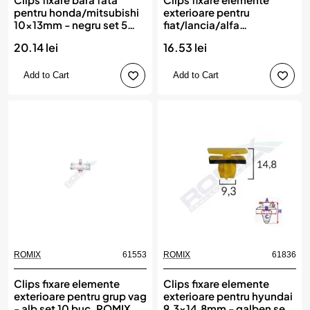
pentru honda/mitsubishi
exterioare pentru
10x13mm - negru set 5
fiat/lancia/alfa
buc, ROMIX
romeo/peugeot - alb set
20.14 lei
16.53 lei
10 buc, ROMIX
Add to Cart
Add to Cart
ROMIX
61553
ROMIX
61836
Clips fixare elemente
Clips fixare elemente
exterioare pentru grup vag
exterioare pentru hyundai
- alb set 10 buc, ROMIX
9.3x14.8mm - galben set