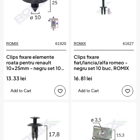
ROMIX
61920
ROMIX
61627
Clips fixare elemente
Clips fixare
roata pentru renault
fiat/lancia/alfa romeo -
10x25mm - negru set 10
negru set 10 buc, ROMIX
buc, ROMIX
13.33 lei
16.81 lei
Add to Cart
Add to Cart