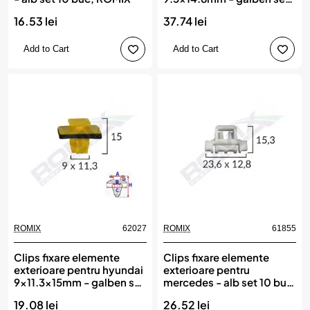
10 buc, ROMIX
16.53 lei
37.74 lei
Add to Cart
Add to Cart
ROMIX
62027
ROMIX
61855
Clips fixare elemente
Clips fixare elemente
exterioare pentru hyundai
exterioare pentru
9x11.3x15mm - galben set
mercedes - alb set 10 buc,
10 buc, ROMIX
ROMIX
19.08 lei
26.52 lei