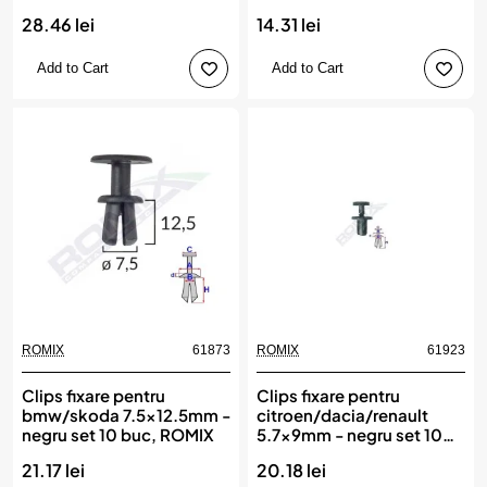
buc, ROMIX
28.46 lei
14.31 lei
Add to Cart
Add to Cart
ROMIX
61873
ROMIX
61923
Clips fixare pentru
Clips fixare pentru
bmw/skoda 7.5x12.5mm -
citroen/dacia/renault
negru set 10 buc, ROMIX
5.7x9mm - negru set 10
buc, ROMIX
21.17 lei
20.18 lei