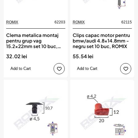
ROMIX
62203
ROMIX
62115
Clema metalica montaj
Clips capac motor pentru
pentru grup vag
bmw/audi 4.8x14.8mm -
15.2x22mm set 10 buc,
negru set 10 buc, ROMIX
ROMIX
32.02 lei
55.54 lei
Add to Cart
Add to Cart