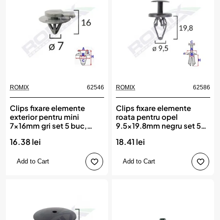
ROMIX
62546
ROMIX
62586
New
Clips fixare elemente
Clips fixare elemente
exterior pentru mini
roata pentru opel
7x16mm gri set 5 buc,
9.5x19.8mm negru set 5
ROMIX
buc, ROMIX
16.38 lei
18.41 lei
Add to Cart
Add to Cart