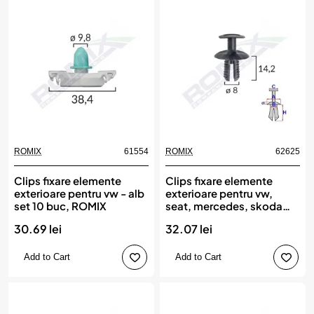
ROMIX
61554
ROMIX
62625
New
Clips fixare elemente
Clips fixare elemente
exterioare pentru vw - alb
exterioare pentru vw,
set 10 buc, ROMIX
seat, mercedes, skoda
8x14.2mm negru set
30.69 lei
32.07 lei
10buc, ROMIX
Add to Cart
Add to Cart