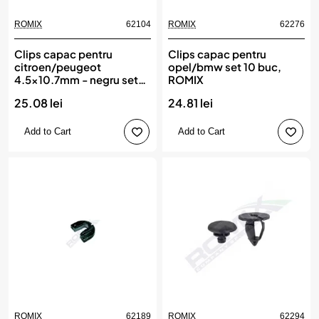
ROMIX
62104
ROMIX
62276
Clips capac pentru
Clips capac pentru
citroen/peugeot
opel/bmw set 10 buc,
4.5x10.7mm - negru set
ROMIX
25 buc, ROMIX
25.08 lei
24.81 lei
Add to Cart
Add to Cart
ROMIX
62189
ROMIX
62294