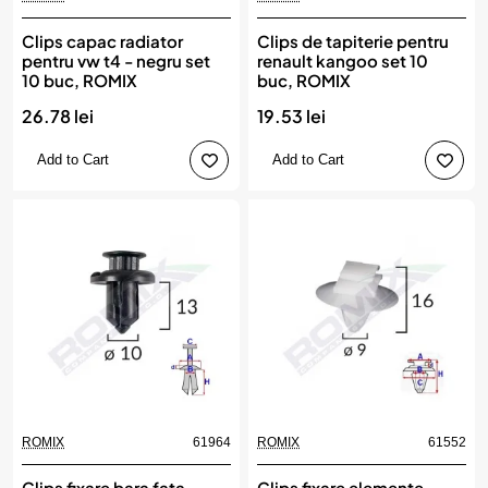
Clips capac radiator
Clips de tapiterie pentru
pentru vw t4 - negru set
renault kangoo set 10
10 buc, ROMIX
buc, ROMIX
26.78 lei
19.53 lei
Add to Cart
Add to Cart
ROMIX
61964
ROMIX
61552
Clips fixare bara fata
Clips fixare elemente