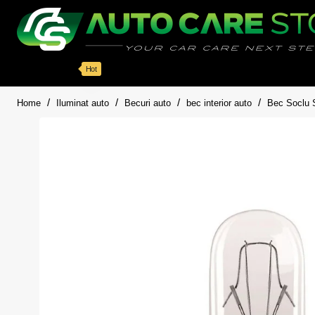
Categorii
Detailing auto
Accesorii
Pache
Hot
home
Home
Iluminat auto
Becuri auto
bec interior auto
Bec Soclu 