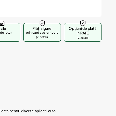
 zile
Plăți sigure
Opțiuni de plată
de retur
prin card sau ramburs
în RATE
(v. detalii)
(v. detalii)
nta pentru diverse aplicatii auto.