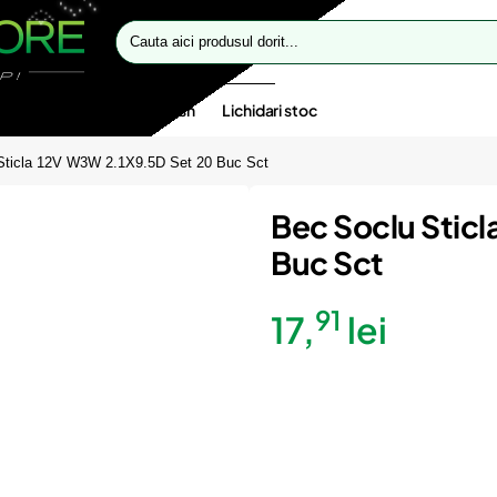
Cauta
aici
produsul
dorit...
te speciale
Oferte flash
Lichidari stoc
Sticla 12V W3W 2.1X9.5D Set 20 Buc Sct
Bec Soclu Stic
Buc Sct
91
17,
lei