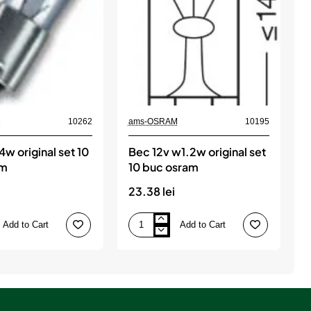
M
10262
ams-OSRAM
10195
a
4w original set 10
Bec 12v w1.2w original set
B
am
10 buc osram
23.38 lei
2
Add to Cart
Add to Cart
Bec
B
12v
1
w1.2w
w
original
o
set
s
10
1
buc
b
osram
o