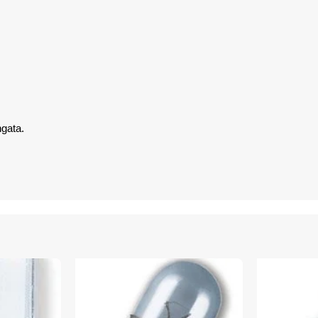
ngata.
.