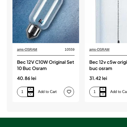
ams-OSRAM
10559
ams-OSRAM
Bec 12V C10W Original Set
Bec 12v c5w origi
10 Buc Osram
buc osram
40.86 lei
31.42 lei
Add to Cart
Add to Ca
Bec
Bec
12V
12v
C10W
c5w
Original
original
Set
set
10
10
Buc
buc
Osram
osram