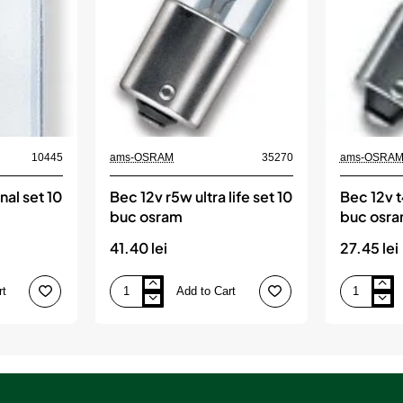
10445
ams-OSRAM
35270
ams-OSRA
nal set 10
Bec 12v r5w ultra life set 10
Bec 12v t
buc osram
buc osr
41.40 lei
27.45 lei
rt
Add to Cart
Bec
Bec
12v
12v
r5w
t4w
ultra
original
life
set
set
10
10
buc
buc
osram