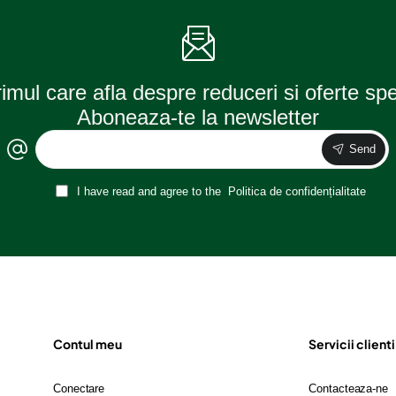
osram
rimul care afla despre reduceri si oferte sp
Aboneaza-te la newsletter
Send
I have read and agree to the
Politica de confidențialitate
Contul meu
Servicii clienti
Conectare
Contacteaza-ne