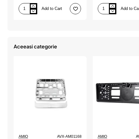
Add to Cart
Add to Ca
Suport
Suport
numar
numar
inmatriculare
inmatriculare
finisaj
negru
carbon,
pentru
AMIO
scooter
11.4
x
Aceeasi categorie
14cm,
AMIO
AMIO
AVX-AM01168
AMIO
A