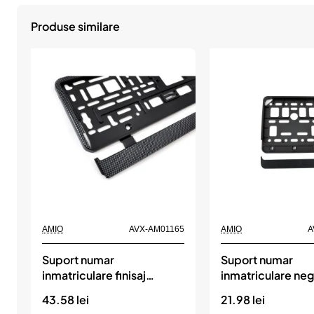
Produse similare
AMIO
AVX-AM01165
AMIO
A
Suport numar
Suport numar
inmatriculare finisaj
inmatriculare neg
carbon, AMIO
scooter 11.4 x 1
43.58 lei
21.98 lei