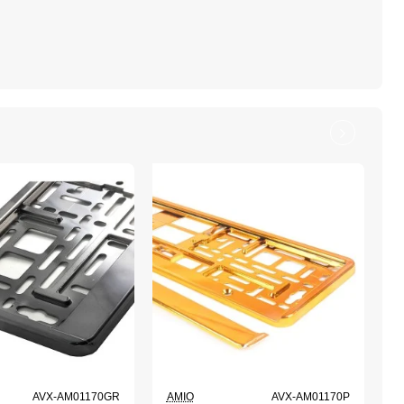
AVX-AM01170GR
AMIO
AVX-AM01170P
A