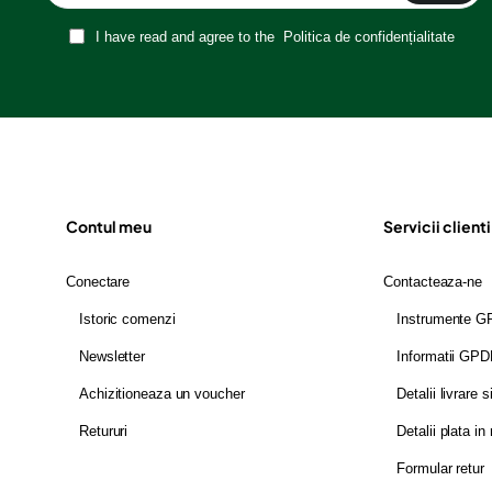
I have read and agree to the
Politica de confidențialitate
Contul meu
Servicii clienti
Conectare
Contacteaza-ne
Istoric comenzi
Instrumente 
Newsletter
Informatii GP
Achizitioneaza un voucher
Detalii livrare s
Retururi
Detalii plata in 
Formular retur