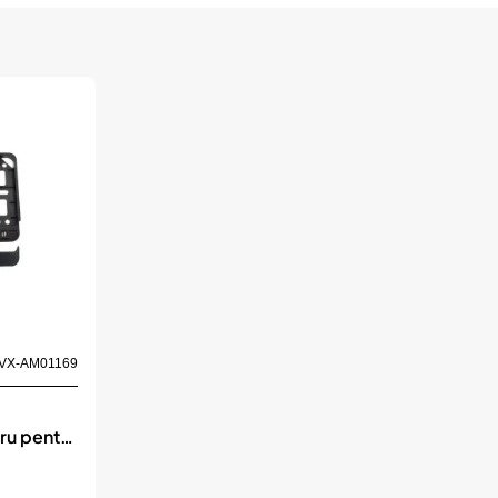
VX-AM01169
ru pentru
4cm, AMIO