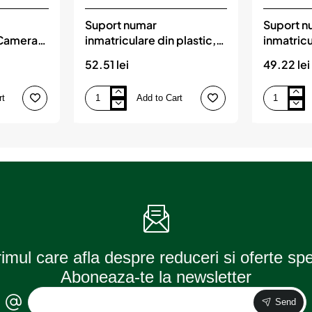
Suport numar
Suport n
 Camera
inmatriculare din plastic,
inmatricu
 si 2
calitate Premium, culoare
calitate
52.51 lei
49.22 lei
re, AMIO
ALBASTRA, AMIO
GRAFIT,
rt
Add to Cart
Suport
Suport
numar
numar
inmatriculare
inmatricular
din
din
plastic,
plastic,
calitate
calitate
Premium,
Premium,
culoare
culoare
ALBASTRA,
GRAFIT,
AMIO
AMIO
rimul care afla despre reduceri si oferte sp
Aboneaza-te la newsletter
Send