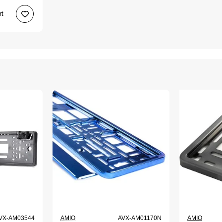
rt
VX-AM03544
AMIO
AVX-AM01170N
AMIO