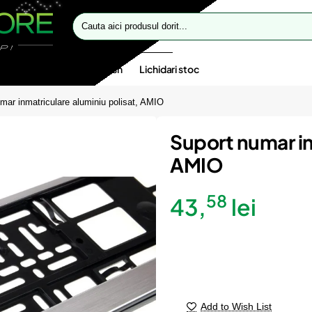
Cauta
aici
produsul
dorit...
te speciale
Oferte flash
Lichidari stoc
mar inmatriculare aluminiu polisat, AMIO
Suport numar in
AMIO
58
43,
lei
Add to Wish List