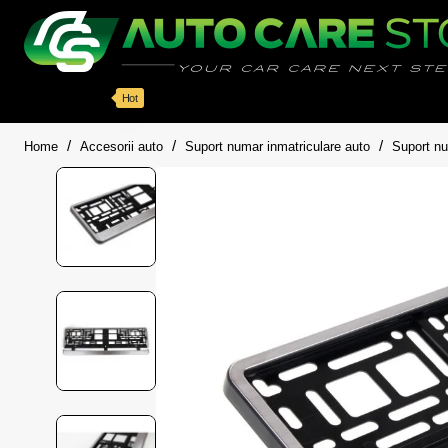
Categorii
Detailing auto
Accesorii
Pache
Hot
home
Home
Accesorii auto
Suport numar inmatriculare auto
Suport nu