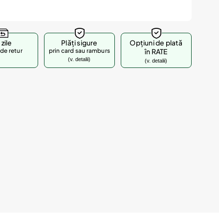
 zile
Plăți sigure
Opțiuni de plată
de retur
prin card sau ramburs
în RATE
(v. detalii)
(v. detalii)