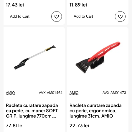
17.43 lei
11.89 lei
Add to Cart
Add to Cart
AMIO
AVX-AM01464
AMIO
AVX-AM01473
Racleta curatare zapada
Racleta curatare zapada
cu perie, cu maner SOFT
cu perie, ergonomica,
GRIP, lungime 770cm,
lungime 31cm, AMIO
AMIO
77.81 lei
22.73 lei