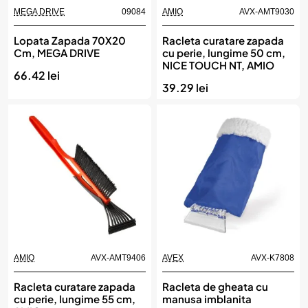
MEGA DRIVE
09084
AMIO
AVX-AMT9030
Lopata Zapada 70X20
Racleta curatare zapada
Cm, MEGA DRIVE
cu perie, lungime 50 cm,
NICE TOUCH NT, AMIO
66.42 lei
39.29 lei
AMIO
AVX-AMT9406
AVEX
AVX-K7808
Racleta curatare zapada
Racleta de gheata cu
cu perie, lungime 55 cm,
manusa imblanita