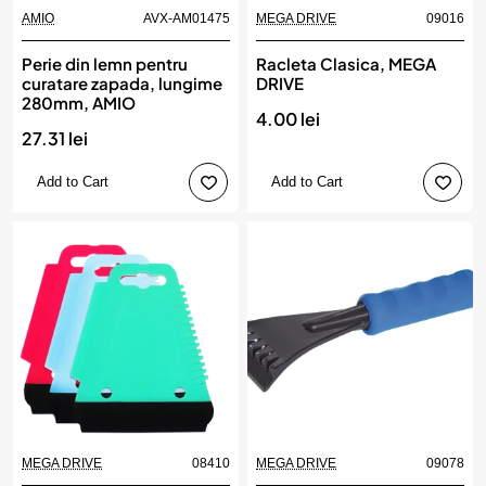
AMIO
AVX-AM01475
MEGA DRIVE
09016
Perie din lemn pentru
Racleta Clasica, MEGA
curatare zapada, lungime
DRIVE
280mm, AMIO
4.00 lei
27.31 lei
Add to Cart
Add to Cart
MEGA DRIVE
08410
MEGA DRIVE
09078