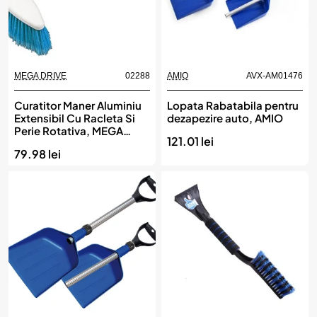
MEGA DRIVE
02288
AMIO
AVX-AM01476
Curatitor Maner Aluminiu
Lopata Rabatabila pentru
Extensibil Cu Racleta Si
dezapezire auto, AMIO
Perie Rotativa, MEGA
121.01 lei
DRIVE
79.98 lei