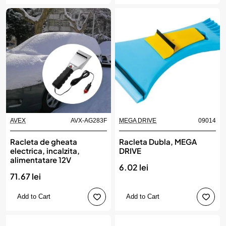
AVEX
AVX-AG283F
MEGA DRIVE
09014
Racleta de gheata
Racleta Dubla, MEGA
electrica, incalzita,
DRIVE
alimentatare 12V
6.02 lei
71.67 lei
Add to Cart
Add to Cart