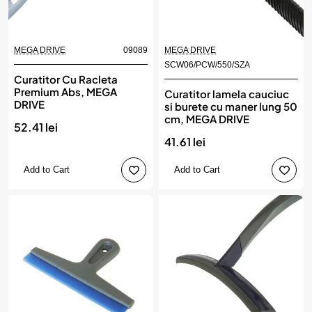
MEGA DRIVE
09089
MEGA DRIVE
SCW06/PCW/550/SZA
Curatitor Cu Racleta
Premium Abs, MEGA
Curatitor lamela cauciuc
DRIVE
si burete cu maner lung 50
cm, MEGA DRIVE
52.41 lei
41.61 lei
Add to Cart
Add to Cart