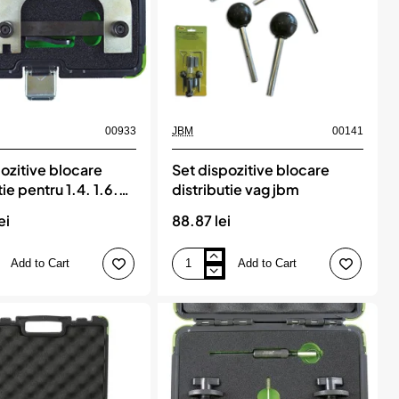
00933
JBM
00141
ozitive blocare
Set dispozitive blocare
tie pentru 1.4. 1.6.
distributie vag jbm
 16v renault / dacia
ei
88.87 lei
cv (2005-2011)
Add to Cart
Add to Cart
Set
dispozitive
blocare
distributie
vag
jbm