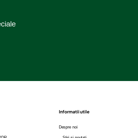
eciale
Informatii utile
Despre noi
GPDR
Stiri si noutati