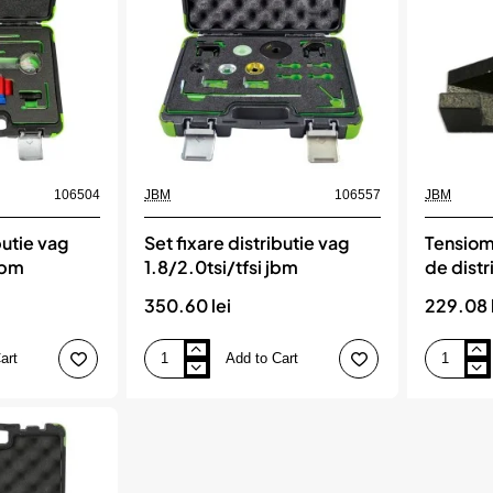
106504
JBM
106557
JBM
butie vag
Set fixare distributie vag
Tensiom
 jbm
1.8/2.0tsi/tfsi jbm
de distr
350.60 lei
229.08 
art
Add to Cart
Set
Tensiomet
fixare
pentru
distributie
curele
vag
de
1.8/2.0tsi/tfsi
distributie
jbm
jbm