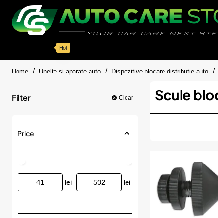
Categorii
Detailing auto
Accesorii
Pache
Hot
home
Home
Unelte si aparate auto
Dispozitive blocare distributie auto
Scule bloc
Filter
Clear
Price
lei
lei