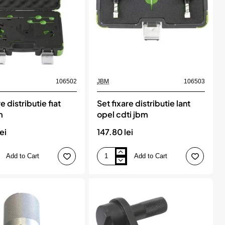
106502
JBM
106503
e distributie fiat
Set fixare distributie lant
m
opel cdti jbm
ei
147.80 lei
Add to Cart
Add to Cart
Set
fixare
distributie
lant
opel
cdti
jbm