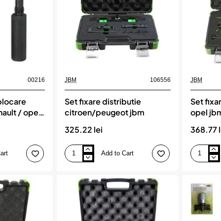
skoda
renault
1.2l
/
jbm
dacia
logan/mcv
(2005-
2011)
jbm
00216
JBM
106556
JBM
blocare
Set fixare distributie
Set fixar
ault / opel
citroen/peugeot jbm
opel jb
325.22 lei
368.77 l
art
Add to Cart
Set
Set
fixare
fixare
distributie
distributie
citroen/peugeot
fiat
jbm
opel
jbm