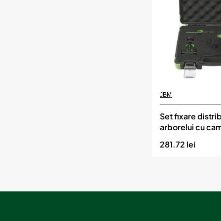
jbm
Momentan indisponibil
JBM
Set fixare distri
arborelui cu ca
281.72 lei