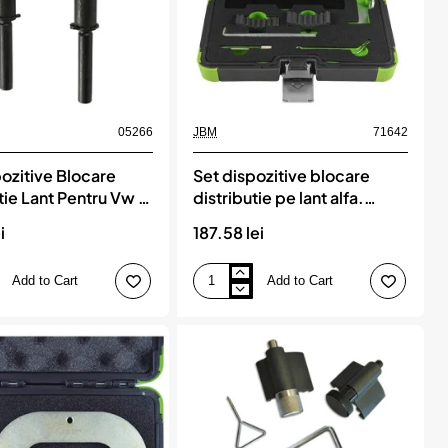
05266
JBM
71642
ozitive Blocare
Set dispozitive blocare
tie Lant Pentru Vw /
distributie pe lant alfa.
Benzina Jbm
opel.vauxhall 1.6/1.8 16v
i
187.58 lei
jbm
Add to Cart
Add to Cart
Set
e
dispozitive
blocare
distributie
pe
lant
alfa.
opel.vauxhall
1.6/1.8
16v
jbm