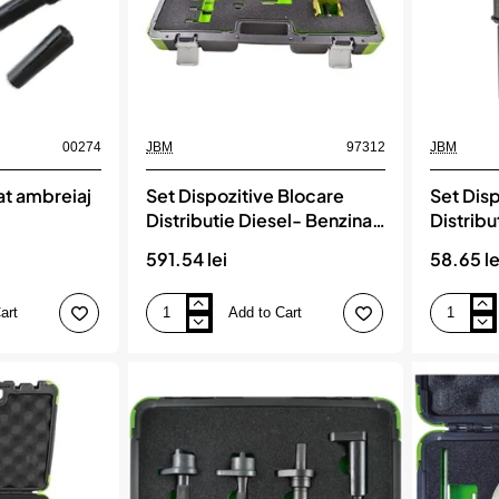
00274
JBM
97312
JBM
at ambreiaj
Set Dispozitive Blocare
Set Disp
Distributie Diesel- Benzina -
Distribu
Curea - Lant - Pentru Ford
Audi - 
591.54 lei
58.65 le
Jbm
art
Add to Cart
Set
Set
Dispozitive
Dispozitiv
Blocare
Blocare
Distributie
Distributie
Diesel-
Lant
Benzina
Pentru
-
Vw
Curea
/
-
Audi
Lant
-
-
Benzina