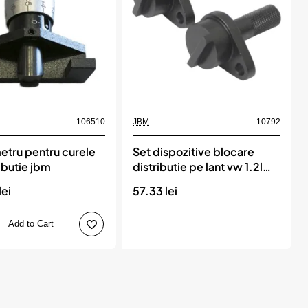
Momentan indisponibil
106510
JBM
10792
etru pentru curele
Set dispozitive blocare
ibutie jbm
distributie pe lant vw 1.2l
jbm
lei
57.33 lei
Add to Cart
ru