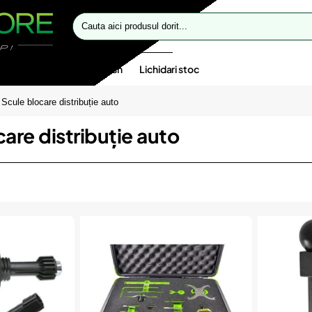
Cauta
aici
produsul
dorit...
te speciale
Oferte flash
Lichidari stoc
Scule blocare distribuție auto
are distribuție auto