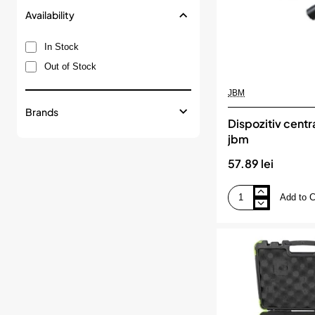
Availability
In Stock
Out of Stock
JBM
Brands
Dispozitiv centr
jbm
57.89 lei
Add to C
Dispozitiv
centrat
ambreiaj
jbm