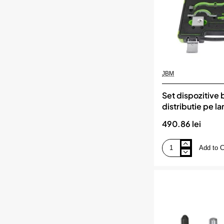
JBM
Set dispozitive 
distributie pe l
pentru opel vaux
490.86 lei
1.4 turbo jbm
Add to C
Set
dispozitive
blocare
distributie
pe
lant
benzina
pentru
opel
vauxhall