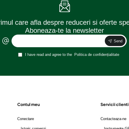
rimul care afla despre reduceri si oferte sp
Aboneaza-te la newsletter
Send
I have read and agree to the
Politica de confidențialitate
Contul meu
Servicii clienti
Conectare
Contacteaza-ne
Istoric comenzi
Instrumente 