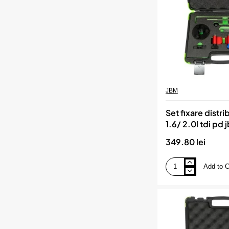
nissan
jbm
JBM
Set fixare distri
1.6/ 2.0l tdi pd
349.80 lei
Add to C
Set
fixare
distributie
vag
1.6/
2.0l
tdi
pd