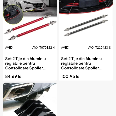
AVEX
AVX-T070122-4
AVEX
AVX-T210423-8
Set 2 Tije din Aluminiu
Set 2 Tije din Aluminiu
reglabile pentru
reglabile pentru
Consolidare Spoiler,
Consolidare Spoiler,
lungime 20cm, culoare
lungime 20cm, IMITATIE
84.69 lei
100.95 lei
Rosu
CARBON