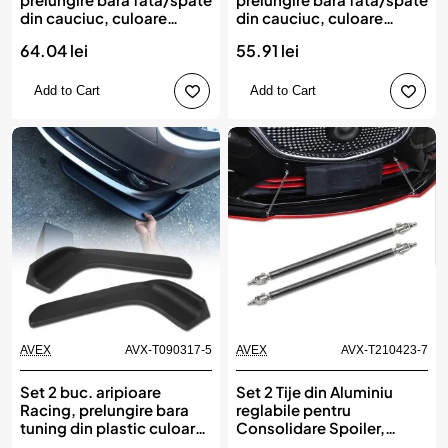
din cauciuc, culoare
din cauciuc, culoare
CARBON Negru
NEGRU
64.04 lei
55.91 lei
Add to Cart
Add to Cart
AVEX
AVX-T090317-5
AVEX
AVX-T210423-7
Set 2 buc. aripioare
Set 2 Tije din Aluminiu
Racing, prelungire bara
reglabile pentru
tuning din plastic culoare
Consolidare Spoiler,
neagra
lungime 10cm, IMITATIE