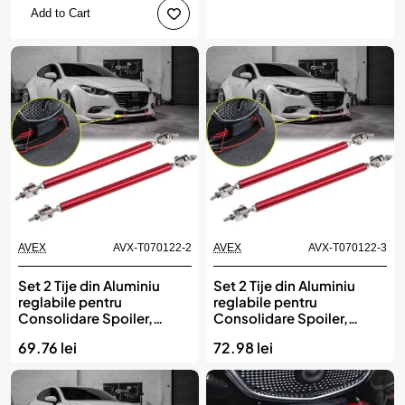
Add to Cart
AVEX
AVX-T070122-2
AVEX
AVX-T070122-3
Set 2 Tije din Aluminiu
Set 2 Tije din Aluminiu
reglabile pentru
reglabile pentru
Consolidare Spoiler,
Consolidare Spoiler,
lungime 10cm, culoare
lungime 15cm, culoare
69.76 lei
72.98 lei
Rosu
Rosu