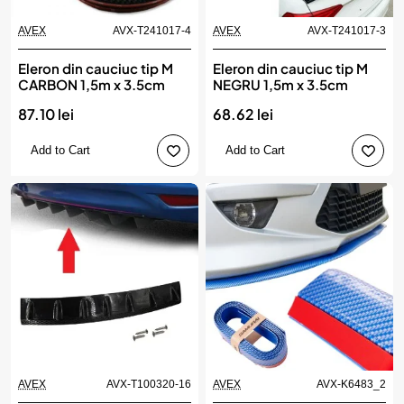
AVEX
AVX-T241017-4
AVEX
AVX-T241017-3
Eleron din cauciuc tip M
Eleron din cauciuc tip M
CARBON 1,5m x 3.5cm
NEGRU 1,5m x 3.5cm
87.10 lei
68.62 lei
Add to Cart
Add to Cart
AVEX
AVX-T100320-16
AVEX
AVX-K6483_2