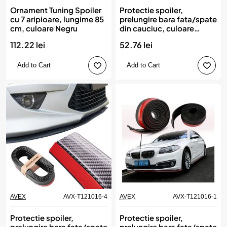
Ornament Tuning Spoiler
Protectie spoiler,
cu 7 aripioare, lungime 85
prelungire bara fata/spate
cm, culoare Negru
din cauciuc, culoare
CARBON Albastru
112.22 lei
52.76 lei
Add to Cart
Add to Cart
AVEX
AVX-T121016-4
AVEX
AVX-T121016-1
Protectie spoiler,
Protectie spoiler,
prelungire bara fata/spate
prelungire bara fata/spate