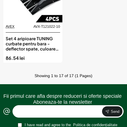
AVEX
AVX-T121022-10
Set 4 aripioare TUNING
curbate pentru bara -
deflector spate, culoare
negru lucios, montaj cu
86.54 lei
surub sau banda dublu
adeziva
Showing 1 to 17 of 17 (1 Pages)
Fii primul care afla despre reduceri si oferte speciale
Aboneaza-te la newsletter
Send
I have read and agree to the
Politica de confidențialitate