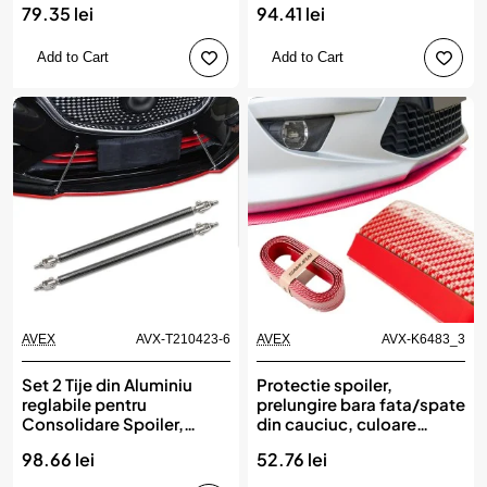
79.35 lei
94.41 lei
CARBON
Add to Cart
Add to Cart
AVEX
AVX-T210423-6
AVEX
AVX-K6483_3
Set 2 Tije din Aluminiu
Protectie spoiler,
reglabile pentru
prelungire bara fata/spate
Consolidare Spoiler,
din cauciuc, culoare
lungime 15cm, IMITATIE
CARBON Rosu
98.66 lei
52.76 lei
CARBON