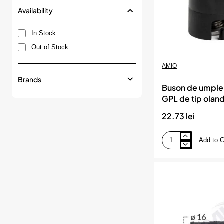
Availability
In Stock
Out of Stock
AMIO
Brands
Buson de umple
GPL de tip olan
baioneta, AMIO
22.73 lei
Add to C
Buson
de
umplere
cu
gaz
GPL
de
tip
olandez
cu
arc