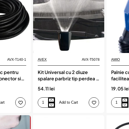
AVX-T140-1
AVEX
AVX-T5078
AMIO
c pentru
Kit Universal cu 2 diuze
Palnie c
nector si
spalare parbriz tip perdea +
facilite
oti, lungime
teu + furtun, lungime 175 cm
sticle, 
54.11 lei
19.05 le
amioanelor
canistre
r
de 20 -
art
Add to Cart
Kit
Palnie
Universal
cu
cu
furtun
2
flexibil
diuze
care
spalare
faciliteaza