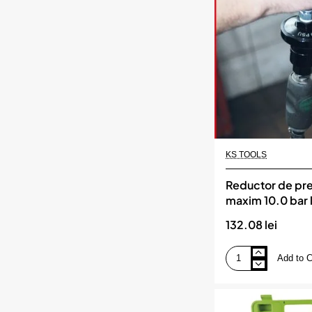
si
mufa
de
umflat
roti,
lungime
12m,
destinat
camioanelor
si
autoutilitarelor
KS TOOLS
Reductor de pre
maxim 10.0 bar l
KS TOOLS
132.08 lei
Add to C
Reductor
de
presiune
de
maxim