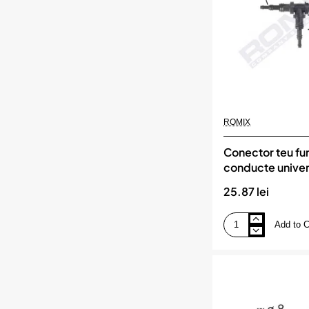
5
buc,
ROMIX
ROMIX
Conector teu fu
conducte univer
5.6 - 8.9mm - n
25.87 lei
buc, ROMIX
Add to C
Conector
teu
furtun
conducte
universal
3.6
-
5.6