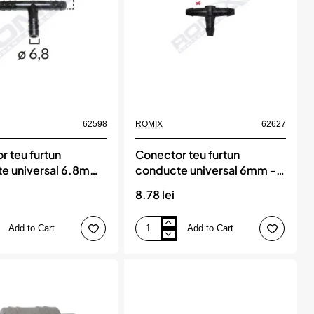
5
buc,
ROMIX
62598
ROMIX
62627
r teu furtun
Conector teu furtun
e universal 6.8mm
conducte universal 6mm -
 set 5 buc, ROMIX
negru set 5 buc, ROMIX
8.78 lei
Add to Cart
Add to Cart
Conector
teu
furtun
conducte
universal
6mm
-
negru