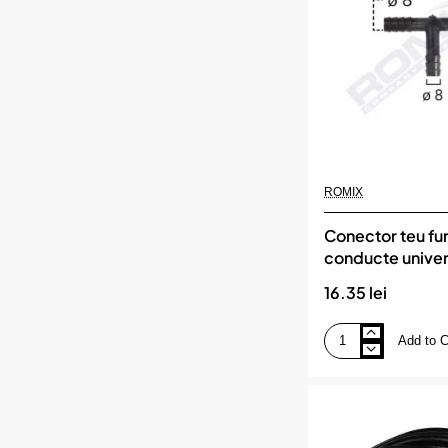
-
8.9mm
-
negru
set
5
buc,
ROMIX
ROMIX
Conector teu fu
conducte unive
negru set 5 buc
16.35 lei
Add to C
Conector
teu
furtun
conducte
universal
8mm
-