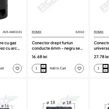
AVX-AM03101
ROMIX
62010
ROMIX
re cu gaz
Conector drept furtun
Conector
dez cu arc
conducte 6mm - negru set
univers
10 buc, ROMIX
10 buc,
16.68 lei
27.78 le
art
Add to Cart
Conector
Conector
drept
furtun
furtun
liniar
conducte
universal
6mm
4.6mm
-
-
negru
negru
set
set
10
10
buc,
buc,
ROMIX
ROMIX