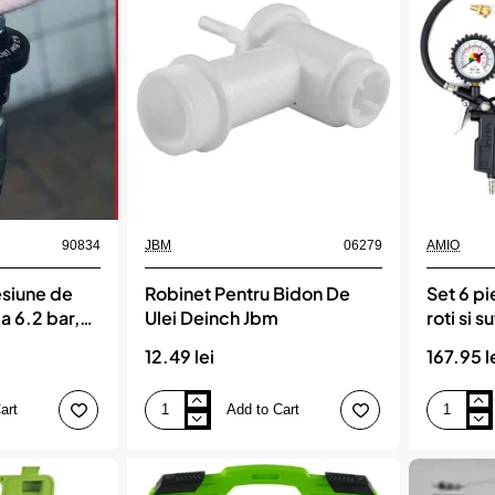
parbriz
turnatul
tip
din
perdea
sticle,
+
rezervoare
teu
sau
+
canistre
furtun,
cu
lungime
diametrul
175
gurii
cm
de
20
-
45
mm,
90834
JBM
06279
AMIO
AMIO
siune de
Robinet Pentru Bidon De
Set 6 pi
a 6.2 bar,
Ulei Deinch Jbm
roti si 
12.49 lei
167.95 l
art
Add to Cart
Robinet
Set
Pentru
6
Bidon
piese
De
pentru
Ulei
umflare