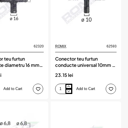
buc,
ROMIX
62320
ROMIX
62593
r teu furtun
Conector teu furtun
e diametru 16 mm
conducte universal 10mm -
uc, ROMIX
negru set 5 buc, ROMIX
i
23.15 lei
Add to Cart
Add to Cart
Conector
teu
furtun
conducte
universal
10mm
-
negru
set