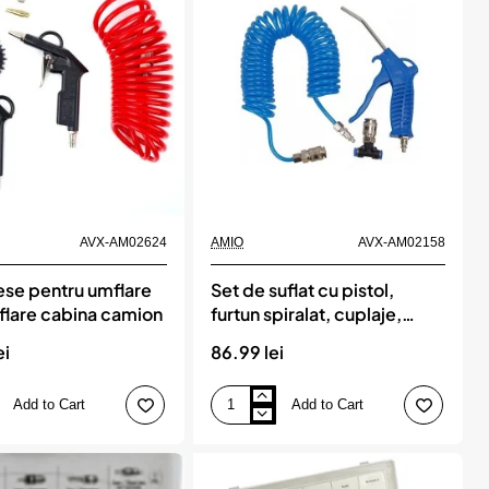
si
3
duze,
PT-
14,
AMIO
AVX-AM02624
AMIO
AVX-AM02158
ese pentru umflare
Set de suflat cu pistol,
suflare cabina camion
furtun spiralat, cuplaje,
10ATM, AMIO
ei
86.99 lei
Add to Cart
Add to Cart
Set
de
suflat
cu
pistol,