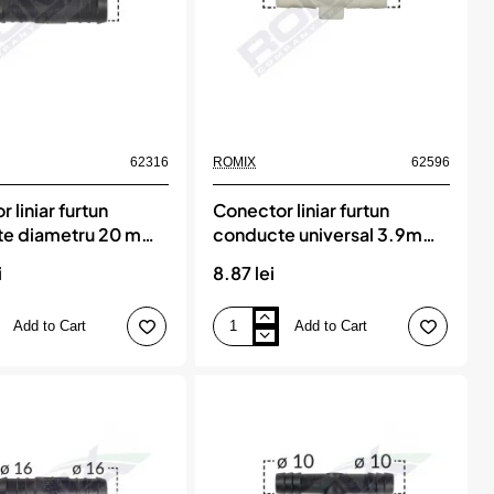
62316
ROMIX
62596
 liniar furtun
Conector liniar furtun
te diametru 20 mm
conducte universal 3.9mm
uc, ROMIX
- gri set 5 buc, ROMIX
i
8.87 lei
Add to Cart
Add to Cart
Conector
liniar
furtun
conducte
universal
3.9mm
-
gri
set
5