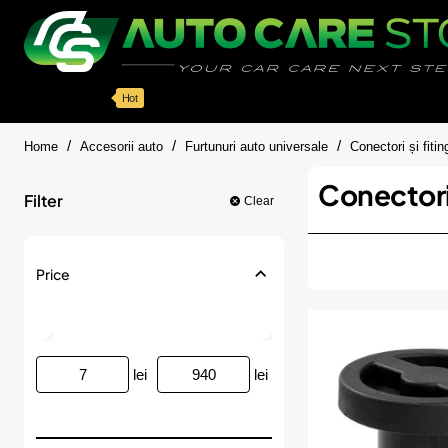
Categorii
Detailing auto
Accesorii
Pache
Hot
home
Home
Accesorii auto
Furtunuri auto universale
Conectori și fitin
Conectori 
Filter
Clear
Price
lei
lei