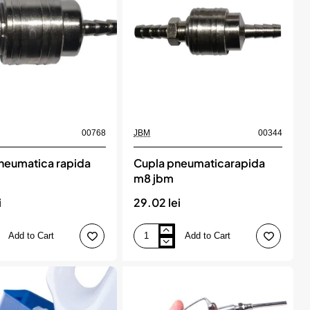
set
5
buc,
ROMIX
00768
JBM
00344
neumatica rapida
Cupla pneumaticarapida
m8 jbm
i
29.02 lei
Add to Cart
Add to Cart
Cupla
a
pneumaticarapida
m8
jbm