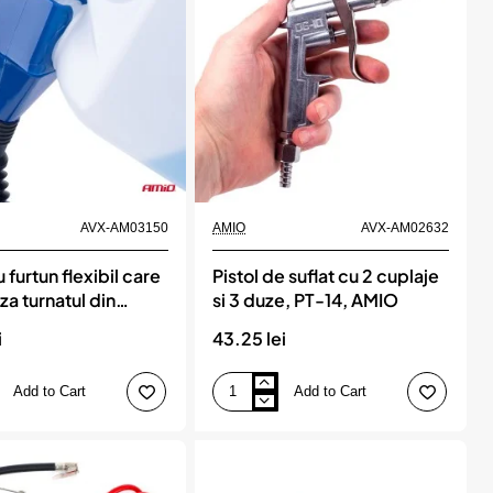
AVX-AM03150
AMIO
AVX-AM02632
u furtun flexibil care
Pistol de suflat cu 2 cuplaje
aza turnatul din
si 3 duze, PT-14, AMIO
rezervoare sau
i
43.25 lei
 cu diametrul gurii
 45 mm, AMIO
Add to Cart
Add to Cart
Pistol
de
suflat
cu
2
cuplaje