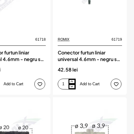
61718
ROMIX
61719
 furtun liniar
Conector furtun liniar
al 4.6mm - negru set
universal 4.6mm - negru set
 ROMIX
5 buc, ROMIX
i
42.58 lei
Add to Cart
Add to Cart
Conector
furtun
liniar
universal
4.6mm
-
negru
set
5
buc,
ROMIX