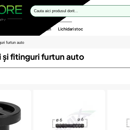
Cauta
aici
produsul
dorit...
te speciale
Oferte flash
Lichidari stoc
guri furtun auto
și fitinguri furtun auto