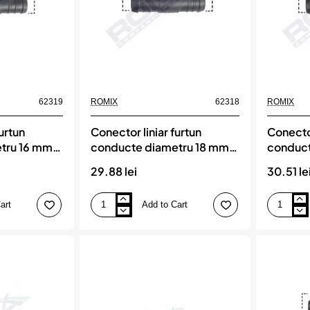
62319
ROMIX
62318
ROMIX
urtun
Conector liniar furtun
Conector
tru 16 mm
conducte diametru 18 mm
conduc
X
set 5 buc, ROMIX
set 5 b
29.88 lei
30.51 le
art
Add to Cart
Conector
Conector
liniar
liniar
furtun
furtun
conducte
conducte
diametru
diametru
18
20
mm
mm
set
set
5
5
buc,
buc,