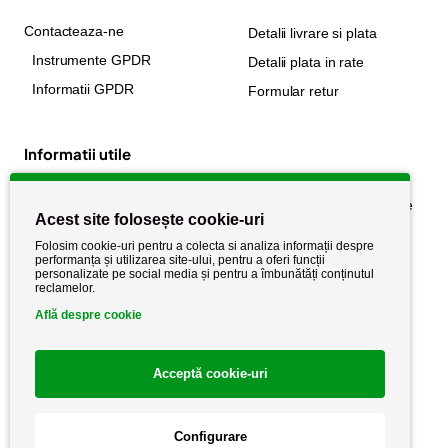
Contacteaza-ne
Detalii livrare si plata
Instrumente GPDR
Detalii plata in rate
Informatii GPDR
Formular retur
Informatii utile
Despre noi
Politica de confidențialitate
Acest site folosește cookie-uri
Stiri si noutati
Politica de retur
Folosim cookie-uri pentru a colecta si analiza informații despre
Politica de cookie
performanța și utilizarea site-ului, pentru a oferi funcții
Termeni si conditii
personalizate pe social media și pentru a îmbunătăți conținutul
reclamelor.
Află despre cookie
Acceptă cookie-uri
Configurare