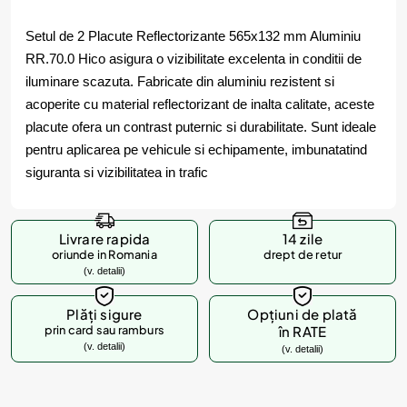
Setul de 2 Placute Reflectorizante 565x132 mm Aluminiu
RR.70.0 Hico asigura o vizibilitate excelenta in conditii de
iluminare scazuta. Fabricate din aluminiu rezistent si
acoperite cu material reflectorizant de inalta calitate, aceste
placute ofera un contrast puternic si durabilitate. Sunt ideale
pentru aplicarea pe vehicule si echipamente, imbunatatind
siguranta si vizibilitatea in trafic
Livrare rapida
14 zile
oriunde in Romania
drept de retur
(v. detalii)
Plăți sigure
Opțiuni de plată
prin card sau ramburs
în RATE
(v. detalii)
(v. detalii)