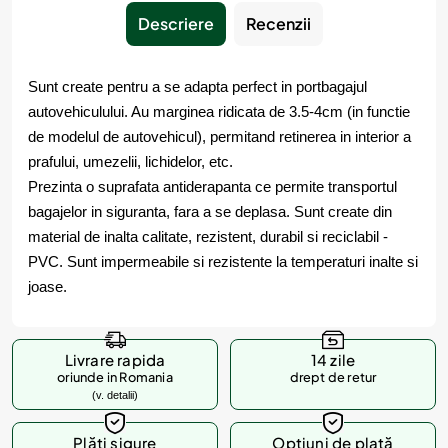
Descriere
Recenzii
Sunt create pentru a se adapta perfect in portbagajul
autovehiculului. Au marginea ridicata de 3.5-4cm (in functie
de modelul de autovehicul), permitand retinerea in interior a
prafului, umezelii, lichidelor, etc.
Prezinta o suprafata antiderapanta ce permite transportul
bagajelor in siguranta, fara a se deplasa. Sunt create din
material de inalta calitate, rezistent, durabil si reciclabil -
PVC. Sunt impermeabile si rezistente la temperaturi inalte si
joase.
Livrare rapida
14 zile
oriunde in Romania
drept de retur
(v. detalii)
Plăți sigure
Opțiuni de plată