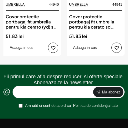
UMBRELLA
44940
UMBRELLA
44941
Covor protectie
Covor protectie
portbagaj fit umbrella
portbagaj fit umbrella
pentru kia cerato (yd) sd
pentru kia cerato sd
(2013-2018)
(2018-)
51.83 lei
51.83 lei
Adauga in cos
Adauga in cos
Fii primul care afla despre reduceri si oferte speciale
Aboneaza-te la newsletter
Ma abonez
Am citit și sunt de acord cu
Politica de confidențialitate