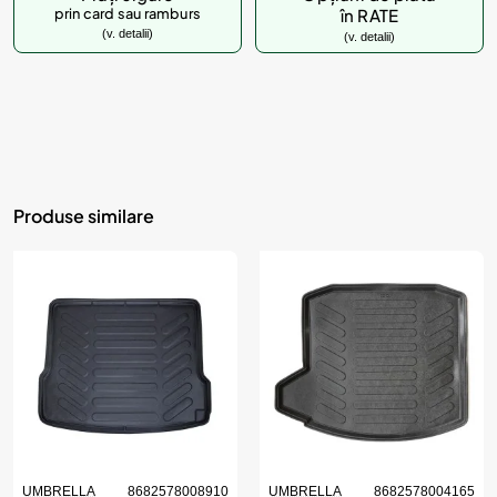
prin card sau ramburs
în RATE
(v. detalii)
(v. detalii)
Produse similare
UMBRELLA
8682578008910
UMBRELLA
8682578004165