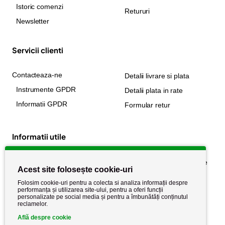
Istoric comenzi
Retururi
Newsletter
Servicii clienti
Contacteaza-ne
Detalii livrare si plata
Instrumente GPDR
Detalii plata in rate
Informatii GPDR
Formular retur
Informatii utile
Despre noi
Politica de confidențialitate
Acest site folosește cookie-uri
Stiri si noutati
Politica de retur
Folosim cookie-uri pentru a colecta si analiza informații despre
Politica de cookie
performanța și utilizarea site-ului, pentru a oferi funcții
Termeni si conditii
personalizate pe social media și pentru a îmbunătăți conținutul
reclamelor.
Află despre cookie