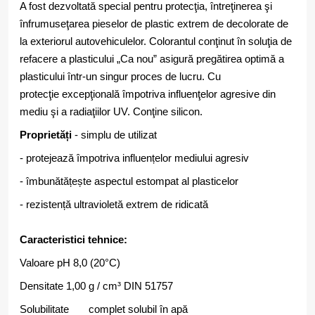
A fost dezvoltată special pentru protecţia, întreţinerea şi
înfrumuseţarea pieselor de plastic extrem de decolorate de
la exteriorul autovehiculelor. Colorantul conţinut în soluţia de
refacere a plasticului „Ca nou” asigură pregătirea optimă a
plasticului într-un singur proces de lucru. Cu
protecţie excepţională împotriva influenţelor agresive din
mediu şi a radiaţiilor UV. Conţine silicon.
Proprietăți
- simplu de utilizat
- protejează împotriva influențelor mediului agresiv
- îmbunătățește aspectul estompat al plasticelor
- rezistență ultravioletă extrem de ridicată
Caracteristici tehnice:
Valoare pH 8,0 (20°C)
Densitate 1,00 g / cm³ DIN 51757
Solubilitate complet solubil în apă