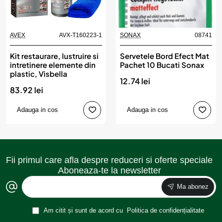
AVEX
AVX-T160223-1
SONAX
08741
Kit restaurare, lustruire si
Servetele Bord Efect Mat
intretinere elemente din
Pachet 10 Bucati Sonax
plastic, Visbella
12.74 lei
83.92 lei
Adauga in cos
Adauga in cos
Fii primul care afla despre reduceri si oferte speciale
Aboneaza-te la newsletter
Ma abonez
Am citit și sunt de acord cu
Politica de confidențialitate