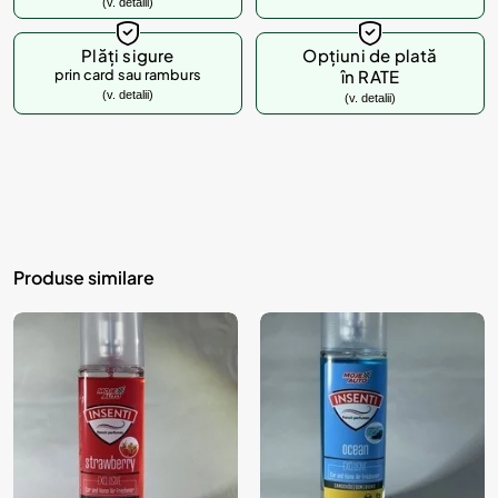
(v. detalii)
Plăți sigure
Opțiuni de plată
prin card sau ramburs
în RATE
(v. detalii)
(v. detalii)
Produse similare