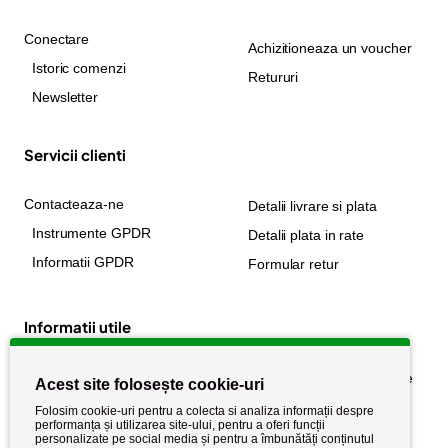
Conectare
Achizitioneaza un voucher
Istoric comenzi
Retururi
Newsletter
Servicii clienti
Contacteaza-ne
Detalii livrare si plata
Instrumente GPDR
Detalii plata in rate
Informatii GPDR
Formular retur
Informatii utile
Despre noi
Politica de confidențialitate
Acest site folosește cookie-uri
Stiri si noutati
Politica de retur
Folosim cookie-uri pentru a colecta si analiza informații despre
performanța și utilizarea site-ului, pentru a oferi funcții
Politica de cookie
Termeni si conditii
personalizate pe social media și pentru a îmbunătăți conținutul