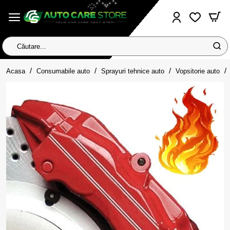
Căutare...
home
Acasa
Consumabile auto
Sprayuri tehnice auto
Vopsitorie auto