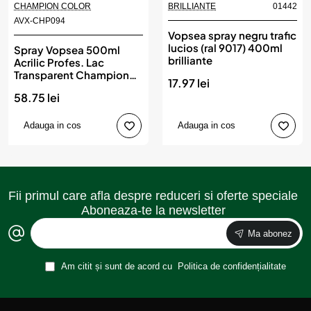
CHAMPION COLOR
BRILLIANTE
01442
AVX-CHP094
Vopsea spray negru trafic
lucios (ral 9017) 400ml
Spray Vopsea 500ml
brilliante
Acrilic Profes. Lac
Transparent Champion
17.97 lei
Color
58.75 lei
Adauga in cos
Adauga in cos
Fii primul care afla despre reduceri si oferte speciale
Aboneaza-te la newsletter
Ma abonez
Am citit și sunt de acord cu
Politica de confidențialitate