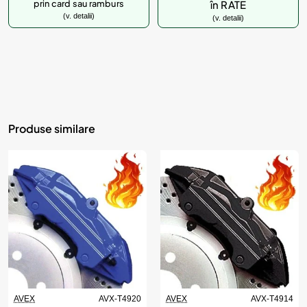
prin card sau ramburs
în RATE
(v. detalii)
(v. detalii)
Produse similare
AVEX
AVX-T4920
AVEX
AVX-T4914