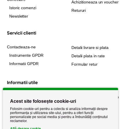
Achizitioneaza un voucher
Istoric comenzi
Retururi
Newsletter
Servicii clienti
Contacteaza-ne
Detalii livrare si plata
Instrumente GPDR
Detalii plata in rate
Informatii GPDR
Formular retur
Informatii utile
Despre noi
Politica de confidențialitate
Acest site folosește cookie-uri
Stiri si noutati
Politica de retur
Folosim cookie-uri pentru a colecta si analiza informații despre
Politica de cookie
performanța și utilizarea site-ului, pentru a oferi funcții
Termeni si conditii
personalizate pe social media și pentru a îmbunătăți conținutul
reclamelor.
Află despre cookie