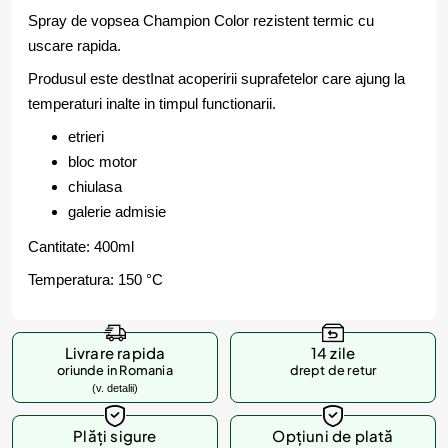
Spray de vopsea Champion Color rezistent termic cu
uscare rapida.
Produsul este destInat acoperirii suprafetelor care ajung la
temperaturi inalte in timpul functionarii.
etrieri
bloc motor
chiulasa
galerie admisie
Cantitate: 400ml
Temperatura: 150 °C
Livrare rapida
14 zile
oriunde in Romania
drept de retur
(v. detalii)
Plăți sigure
Opțiuni de plată