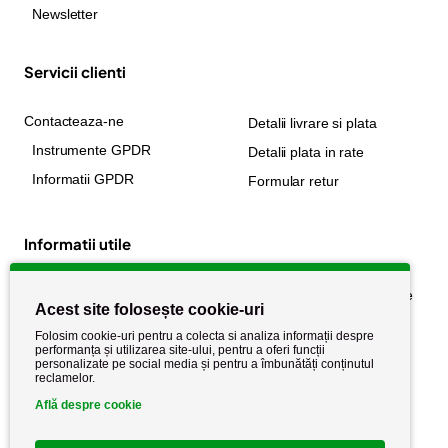
Newsletter
Servicii clienti
Contacteaza-ne
Detalii livrare si plata
Instrumente GPDR
Detalii plata in rate
Informatii GPDR
Formular retur
Informatii utile
Despre noi
Politica de confidențialitate
Acest site folosește cookie-uri
Stiri si noutati
Politica de retur
Folosim cookie-uri pentru a colecta si analiza informații despre
Politica de cookie
performanța și utilizarea site-ului, pentru a oferi funcții
Termeni si conditii
personalizate pe social media și pentru a îmbunătăți conținutul
reclamelor.
Află despre cookie