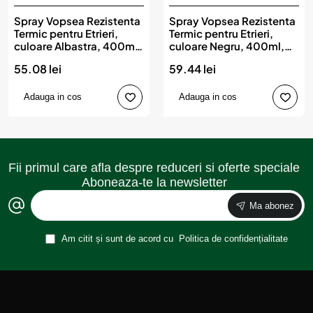
Spray Vopsea Rezistenta
Spray Vopsea Rezistenta
Termic pentru Etrieri,
Termic pentru Etrieri,
culoare Albastra, 400ml,
culoare Negru, 400ml,
Champion Color, 150 °C
Champion Color, 800 °C
55.08 lei
59.44 lei
Adauga in cos
Adauga in cos
Fii primul care afla despre reduceri si oferte speciale
Aboneaza-te la newsletter
Ma abonez
Am citit și sunt de acord cu
Politica de confidențialitate