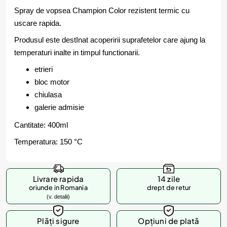
Spray de vopsea Champion Color rezistent termic cu
uscare rapida.
Produsul este destInat acoperirii suprafetelor care ajung la
temperaturi inalte in timpul functionarii.
etrieri
bloc motor
chiulasa
galerie admisie
Cantitate: 400ml
Temperatura: 150 °C
Livrare rapida
14 zile
oriunde in Romania
drept de retur
(v. detalii)
Plăți sigure
Opțiuni de plată