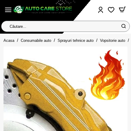
Căutare...
home
Acasa
Consumabile auto
Sprayuri tehnice auto
Vopsitorie auto