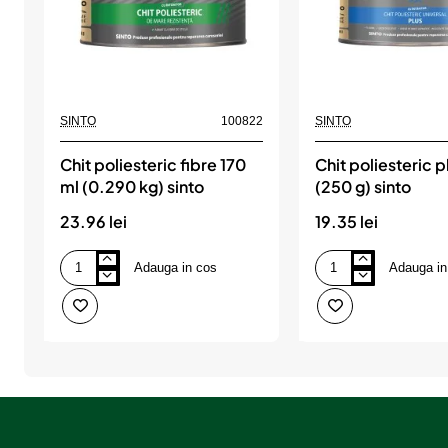
SINTO
100822
SINTO
Chit poliesteric fibre 170
Chit poliesteric p
ml (0.290 kg) sinto
(250 g) sinto
23.96 lei
19.35 lei
Adauga in cos
Adauga in
Chit
Chit
poliesteric
poliesteric
fibre
plus
170
125
ml
ml
(0.290
(250
kg)
g)
sinto
sinto