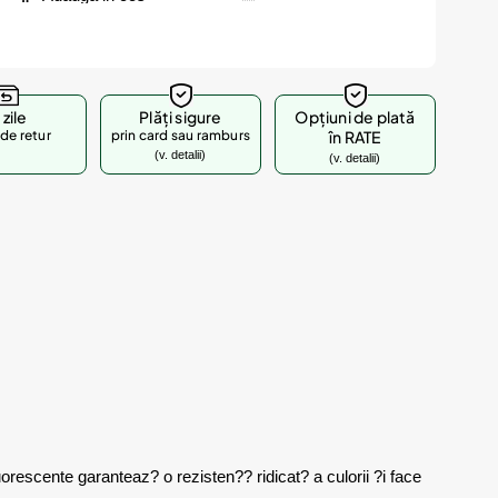
 zile
Plăți sigure
Opțiuni de plată
de retur
prin card sau ramburs
în RATE
(v. detalii)
(v. detalii)
orescente garanteaz? o rezisten?? ridicat? a culorii ?i face