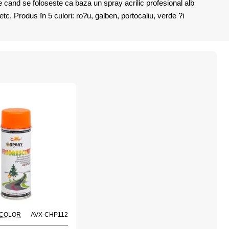
 cand se foloseste ca baza un spray acrilic profesional alb
tc. Produs în 5 culori: ro?u, galben, portocaliu, verde ?i
 COLOR
AVX-CHP112