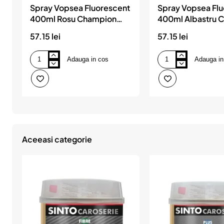
Spray Vopsea Fluorescent
Spray Vopsea Fl
400ml Rosu Champion
400ml Albastru 
Color
Color
57.15 lei
57.15 lei
Adauga in cos
Adauga in
Spray
Spray
Vopsea
Vopsea
Fluorescent
Fluorescent
400ml
400ml
Rosu
Albastru
Champion
Champion
Color
Color
Aceeasi categorie