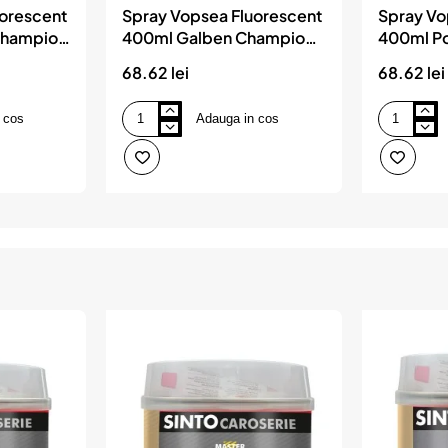
uorescent
Spray Vopsea Fluorescent
Spray Vo
Champion
400ml Galben Champion
400ml Po
Color
Champio
68.62 lei
68.62 lei
 cos
Adauga in cos
Spray
Spray
Vopsea
Vopsea
Fluorescent
Fluorescent
400ml
400ml
Galben
Portocaliu
Champion
Champion
Color
Color