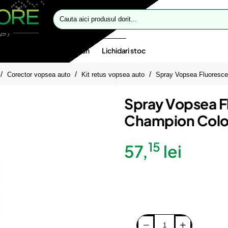
Cauta
aici
produsul
dorit...
te speciale
Oferte flash
Lichidari stoc
Corector vopsea auto
Kit retus vopsea auto
Spray Vopsea Fluoresce
Spray Vopsea F
Champion Colo
15
57,
lei