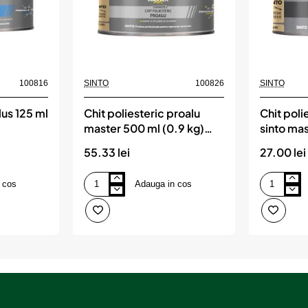
100816
SINTO
100826
SINTO
lus 125 ml
Chit poliesteric proalu
Chit poli
master 500 ml (0.9 kg)
sinto ma
sinto
sinto
55.33 lei
27.00 lei
 cos
Adauga in cos
Chit
Chit
poliesteric
poliesteric
proalu
proplastic
master
sinto
500
master0.35
ml
kg
(0.9
sinto
kg)
sinto