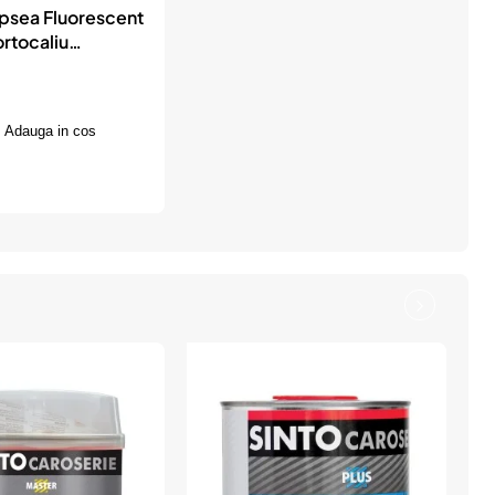
psea Fluorescent
rtocaliu
n Color
Adauga in cos