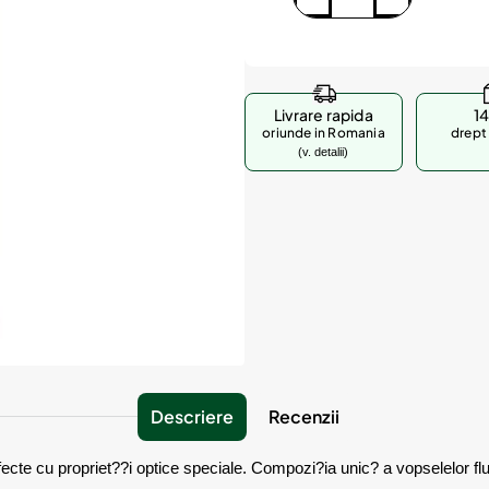
Livrare rapida
14
oriunde in Romania
drept 
(v. detalii)
Descriere
Recenzii
ecte cu propriet??i optice speciale. Compozi?ia unic? a vopselelor flu