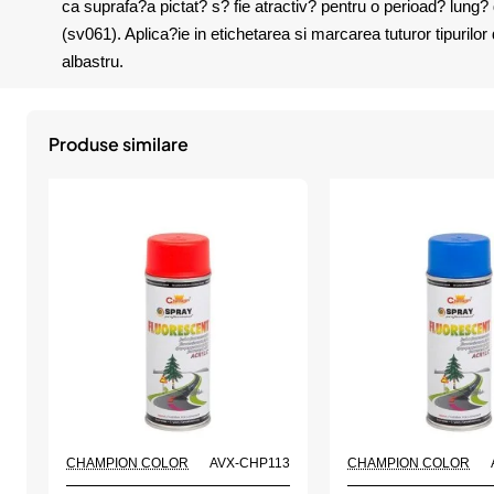
ca suprafa?a pictat? s? fie atractiv? pentru o perioad? lung
(sv061). Aplica?ie in etichetarea si marcarea tuturor tipurilor
albastru.
Produse similare
CHAMPION COLOR
AVX-CHP113
CHAMPION COLOR