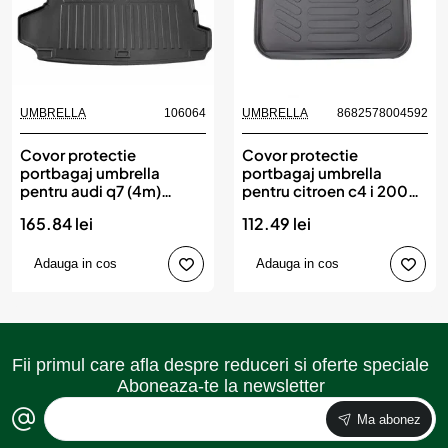
UMBRELLA
106064
UMBRELLA
8682578004592
Covor protectie
Covor protectie
portbagaj umbrella
portbagaj umbrella
pentru audi q7 (4m)
pentru citroen c4 i 2004-
(2015-)
2010
165.84 lei
112.49 lei
Adauga in cos
Adauga in cos
Fii primul care afla despre reduceri si oferte speciale
Aboneaza-te la newsletter
Ma abonez