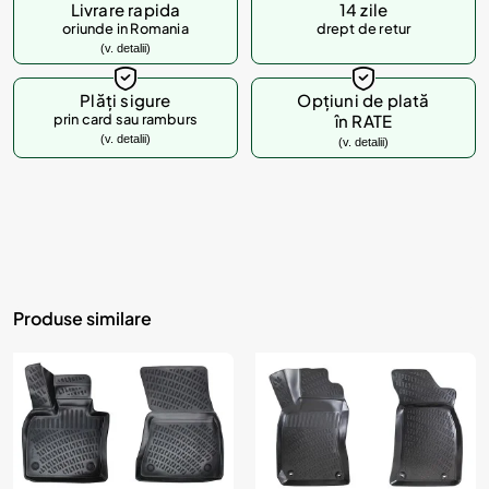
Livrare rapida
14 zile
oriunde in Romania
drept de retur
(v. detalii)
Plăți sigure
Opțiuni de plată
prin card sau ramburs
în RATE
(v. detalii)
(v. detalii)
Produse similare