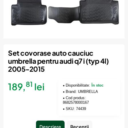
Set covorase auto cauciuc
umbrella pentru audi q7 i (typ 4l)
2005-2015
81
189,
lei
Disponibilitate:
În stoc
Brand:
UMBRELLA
Cod produs:
8682578000167
SKU:
74439
Descriere
Recenzii