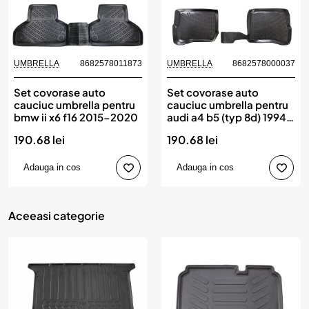
UMBRELLA
8682578011873
UMBRELLA
8682578000037
Set covorase auto
Set covorase auto
cauciuc umbrella pentru
cauciuc umbrella pentru
bmw ii x6 f16 2015-2020
audi a4 b5 (typ 8d) 1994-
2001
190.68 lei
190.68 lei
Adauga in cos
Adauga in cos
Aceeasi categorie