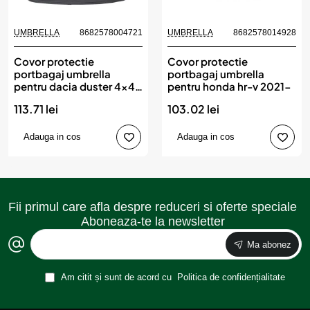
UMBRELLA
8682578004721
UMBRELLA
8682578014928
Covor protectie
Covor protectie
portbagaj umbrella
portbagaj umbrella
pentru dacia duster 4x4
pentru honda hr-v 2021-
2010-
113.71 lei
103.02 lei
Adauga in cos
Adauga in cos
Fii primul care afla despre reduceri si oferte speciale
Aboneaza-te la newsletter
Ma abonez
Am citit și sunt de acord cu
Politica de confidențialitate