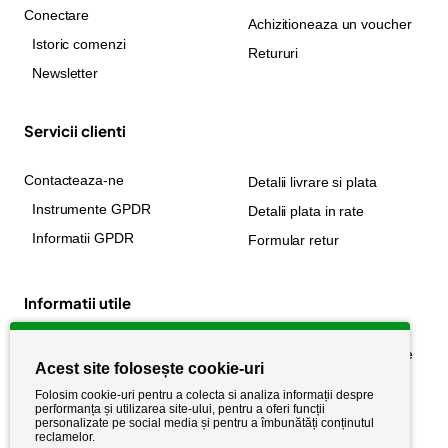
Conectare
Achizitioneaza un voucher
Istoric comenzi
Retururi
Newsletter
Servicii clienti
Contacteaza-ne
Detalii livrare si plata
Instrumente GPDR
Detalii plata in rate
Informatii GPDR
Formular retur
Informatii utile
Despre noi
Politica de confidențialitate
Acest site folosește cookie-uri
Stiri si noutati
Politica de retur
Folosim cookie-uri pentru a colecta si analiza informații despre
Politica de cookie
performanța și utilizarea site-ului, pentru a oferi funcții
Termeni si conditii
personalizate pe social media și pentru a îmbunătăți conținutul
reclamelor.