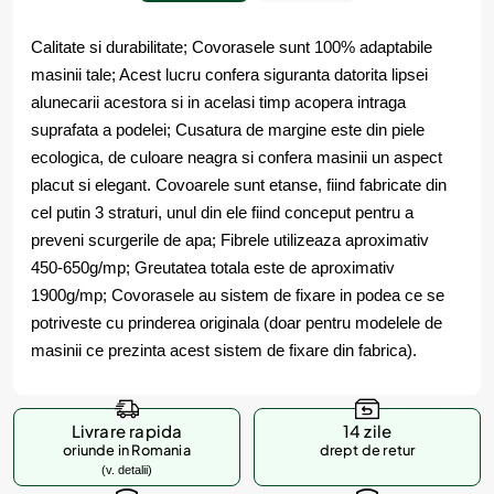
Calitate si durabilitate; Covorasele sunt 100% adaptabile
masinii tale; Acest lucru confera siguranta datorita lipsei
alunecarii acestora si in acelasi timp acopera intraga
suprafata a podelei; Cusatura de margine este din piele
ecologica, de culoare neagra si confera masinii un aspect
placut si elegant. Covoarele sunt etanse, fiind fabricate din
cel putin 3 straturi, unul din ele fiind conceput pentru a
preveni scurgerile de apa; Fibrele utilizeaza aproximativ
450-650g/mp; Greutatea totala este de aproximativ
1900g/mp; Covorasele au sistem de fixare in podea ce se
potriveste cu prinderea originala (doar pentru modelele de
masinii ce prezinta acest sistem de fixare din fabrica).
Livrare rapida
14 zile
oriunde in Romania
drept de retur
(v. detalii)