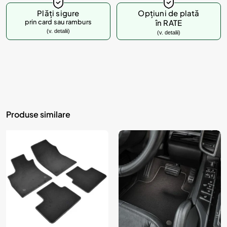
Plăți sigure
Opțiuni de plată
prin card sau ramburs
în RATE
(v. detalii)
(v. detalii)
Produse similare